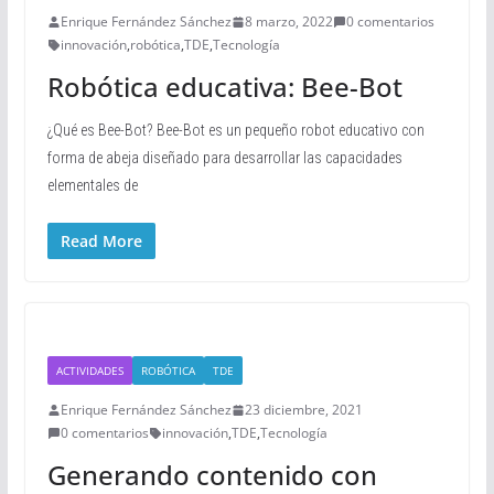
Enrique Fernández Sánchez
8 marzo, 2022
0 comentarios
innovación
,
robótica
,
TDE
,
Tecnología
Robótica educativa: Bee-Bot
¿Qué es Bee-Bot? Bee-Bot es un pequeño robot educativo con
forma de abeja diseñado para desarrollar las capacidades
elementales de
Read More
ACTIVIDADES
ROBÓTICA
TDE
Enrique Fernández Sánchez
23 diciembre, 2021
0 comentarios
innovación
,
TDE
,
Tecnología
Generando contenido con