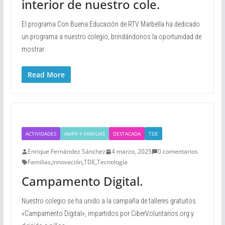
interior de nuestro cole.
El programa Con Buena Educación de RTV Marbella ha dedicado
un programa a nuestro colegio, brindándonos la oportunidad de
mostrar
Read More
ACTIVIDADES
AMPA Y FAMILIAS
DESTACADA
TDE
Enrique Fernández Sánchez
4 marzo, 2025
0 comentarios
Familias
,
innovación
,
TDE
,
Tecnología
Campamento Digital.
Nuestro colegio se ha unido a la campaña de talleres gratuitos
«Campamento Digital», impartidos por CiberVoluntarios.org y