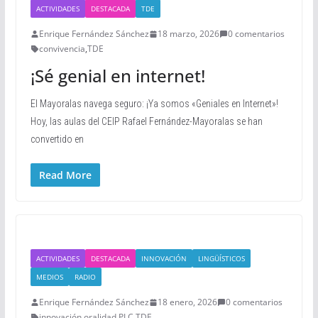
ACTIVIDADES
DESTACADA
TDE
Enrique Fernández Sánchez
18 marzo, 2026
0 comentarios
convivencia
,
TDE
¡Sé genial en internet!
El Mayoralas navega seguro: ¡Ya somos «Geniales en Internet»!
Hoy, las aulas del CEIP Rafael Fernández-Mayoralas se han
convertido en
Read More
ACTIVIDADES
DESTACADA
INNOVACIÓN
LINGÜÍSTICOS
MEDIOS
RADIO
Enrique Fernández Sánchez
18 enero, 2026
0 comentarios
innovación
,
oralidad
,
PLC
,
TDE