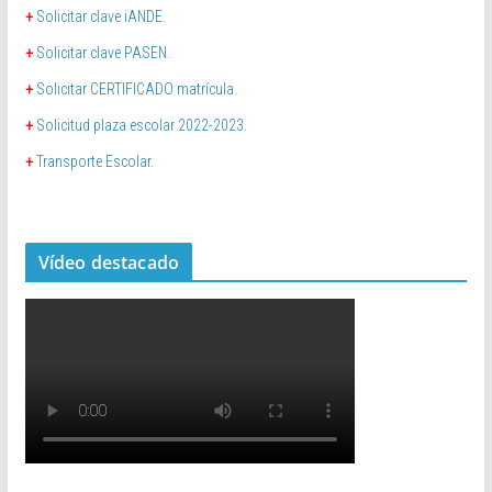
+
Solicitar clave iANDE.
+
Solicitar clave PASEN.
+
Solicitar CERTIFICADO matrícula.
+
Solicitud plaza escolar 2022-2023.
+
Transporte Escolar.
Vídeo destacado