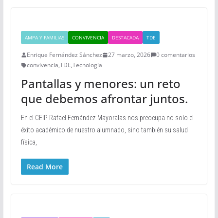
AMPA Y FAMILIAS
CONVIVENCIA
DESTACADA
TDE
Enrique Fernández Sánchez
27 marzo, 2026
0 comentarios
convivencia
,
TDE
,
Tecnología
Pantallas y menores: un reto
que debemos afrontar juntos.
En el CEIP Rafael Fernández-Mayoralas nos preocupa no solo el
éxito académico de nuestro alumnado, sino también su salud
física,
Read More