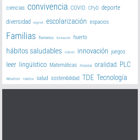
convivencia
deporte
ciencias
COVID
CPyD
escolarización
diversidad
espacios
english
Familias
huerto
flamenco
formación
hábitos saludables
innovación
juegos
Infantil
PLC
leer
lingüístico
oralidad
Matemáticas
música
TDE
Tecnología
salud
sostenibilidad
recursos
robótica