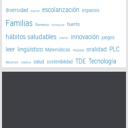
escolarización
diversidad
espacios
english
Familias
huerto
flamenco
formación
hábitos saludables
innovación
juegos
Infantil
PLC
leer
lingüístico
oralidad
Matemáticas
música
TDE
Tecnología
salud
sostenibilidad
recursos
robótica