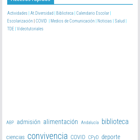
d
e
Actividades
|
At.Diversidad
|
Biblioteca
|
Calendario Escolar
|
v
Escolarización
|
COVID
|
Medios de Comunicación
|
Noticias
|
Salud
|
í
TDE
|
Videotutoriales
d
e
o
biblioteca
alimentación
admisión
ABP
Andalucía
convivencia
deporte
ciencias
COVID
CPyD