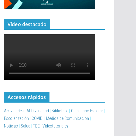
Vídeo destacado
Accesos rápidos
Actividades
|
At.Diversidad
|
Biblioteca
|
Calendario Escolar
|
Escolarización
|
COVID
|
Medios de Comunicación
|
Noticias
|
Salud
|
TDE
|
Videotutoriales