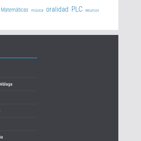
PLC
oralidad
Matemáticas
música
recursos
 Málaga
s
ia