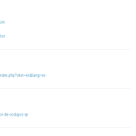
com
tor
g/index.php?skin=es&lang=es
or-de-codigos-qr