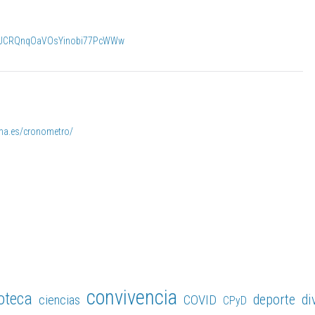
el/UCRQnqOaVOsYinobi77PcWWw
arma.es/cronometro/
convivencia
ioteca
deporte
di
ciencias
COVID
CPyD