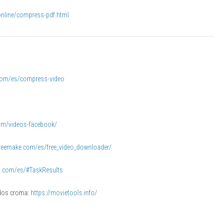
nline/compress-pdf.html
.com/es/compress-video
om/videos-facebook/
freemake.com/es/free_video_downloader/
o.com/es/#TaskResults
ndos croma:
https://movietools.info/