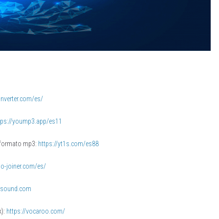
onverter.com/es/
tps://yoump3.app/es11
n formato mp3:
https://yt1s.com/es88
io-joiner.com/es/
ensound.com
k):
https://vocaroo.com/