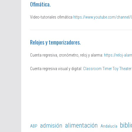
Ofimática.
Video-tutoriales ofimática
https://www.youtube.com/chann
Relojes y temporizadores.
Cuenta regresiva, cronómetro, reloj y alarma:
https://reloj-al
Cuenta regresiva visual y digital:
Classroom Timer Toy Theater
bibl
alimentación
admisión
ABP
Andalucía