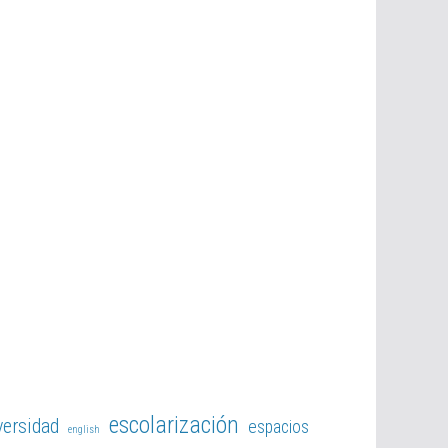
escolarización
versidad
espacios
english