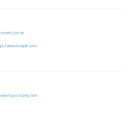
-convert.com/es
tps://www.ilovepdf.com/
reate/logos/stamp.html