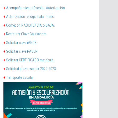
+
Acompañamiento Escolar. Autorización.
+
Autorización recogida alumnado.
+
Comedor INASISTENCIA o BAJA.
+
Restaurar Clave Calssroom.
+
Solicitar clave iANDE.
+
Solicitar clave PASEN.
+
Solicitar CERTIFICADO matrícula.
+
Solicitud plaza escolar 2022-2023.
+
Transporte Escolar.