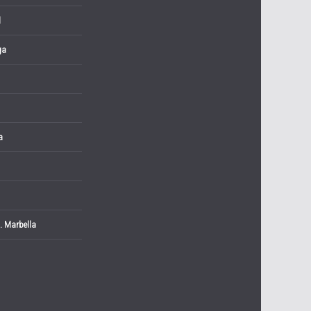
l
ga
a
. Marbella