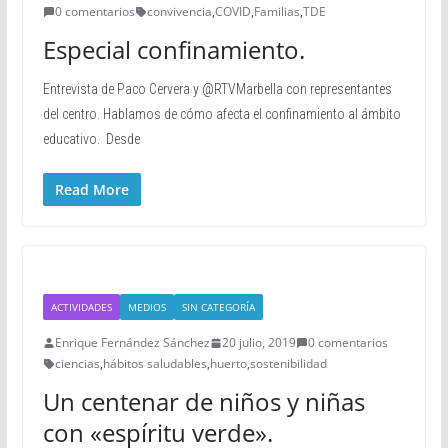
0 comentarios
convivencia
,
COVID
,
Familias
,
TDE
Especial confinamiento.
Entrevista de Paco Cervera y @RTVMarbella con representantes
del centro. Hablamos de cómo afecta el confinamiento al ámbito
educativo. Desde
Read More
ACTIVIDADES
MEDIOS
SIN CATEGORÍA
Enrique Fernández Sánchez
20 julio, 2019
0 comentarios
ciencias
,
hábitos saludables
,
huerto
,
sostenibilidad
Un centenar de niños y niñas
con «espíritu verde».