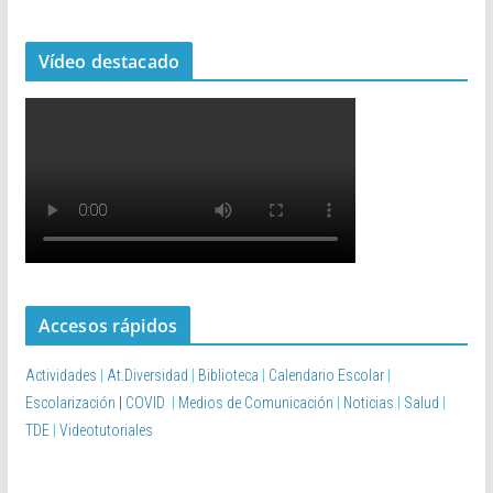
Vídeo destacado
Accesos rápidos
Actividades
|
At.Diversidad
|
Biblioteca
|
Calendario Escolar
|
Escolarización
|
COVID
|
Medios de Comunicación
|
Noticias
|
Salud
|
TDE
|
Videotutoriales