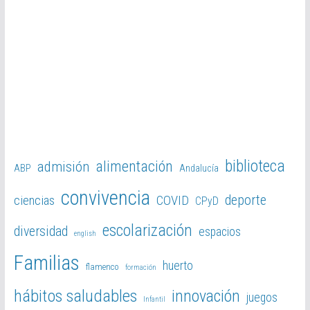
biblioteca
alimentación
admisión
ABP
Andalucía
convivencia
deporte
ciencias
COVID
CPyD
escolarización
diversidad
espacios
english
Familias
huerto
flamenco
formación
hábitos saludables
innovación
juegos
Infantil