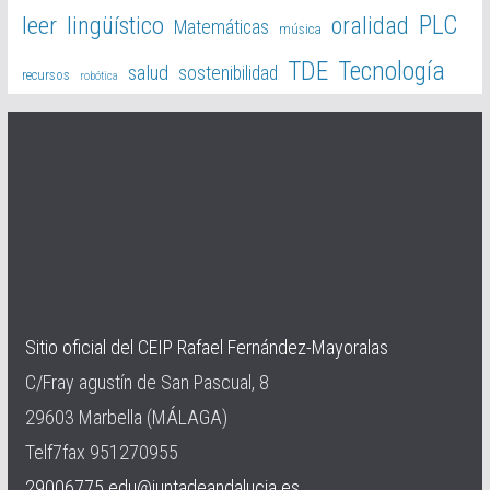
PLC
leer
lingüístico
oralidad
Matemáticas
música
TDE
Tecnología
salud
sostenibilidad
recursos
robótica
Sitio oficial del CEIP Rafael Fernández-Mayoralas
C/Fray agustín de San Pascual, 8
29603 Marbella (MÁLAGA)
Telf7fax 951270955
29006775.edu@juntadeandalucia.es