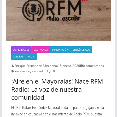
ACTIVIDADES
DESTACADA
INNOVACIÓN
LINGÜÍSTICOS
MEDIOS
RADIO
Enrique Fernández Sánchez
18 enero, 2026
0 comentarios
innovación
,
oralidad
,
PLC
,
TDE
¡Aire en el Mayoralas! Nace RFM
Radio: La voz de nuestra
comunidad
El CEIP Rafael Fernández-Mayoralas da un paso de gigante en la
innovación educativa con el nacimiento de Radio RFM, nuestra