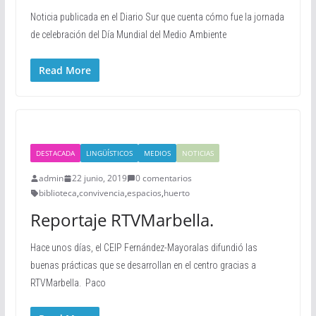
Noticia publicada en el Diario Sur que cuenta cómo fue la jornada
de celebración del Día Mundial del Medio Ambiente
Read More
DESTACADA
LINGÜÍSTICOS
MEDIOS
NOTICIAS
admin
22 junio, 2019
0 comentarios
biblioteca
,
convivencia
,
espacios
,
huerto
Reportaje RTVMarbella.
Hace unos días, el CEIP Fernández-Mayoralas difundió las
buenas prácticas que se desarrollan en el centro gracias a
RTVMarbella. Paco