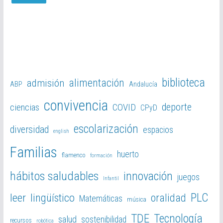
biblioteca
alimentación
admisión
ABP
Andalucía
convivencia
deporte
ciencias
COVID
CPyD
escolarización
diversidad
espacios
english
Familias
huerto
flamenco
formación
hábitos saludables
innovación
juegos
Infantil
PLC
leer
lingüístico
oralidad
Matemáticas
música
TDE
Tecnología
salud
sostenibilidad
recursos
robótica