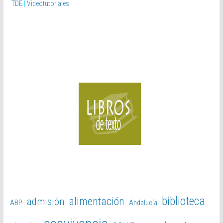
TDE
|
Videotutoriales
d
e
o
biblioteca
alimentación
admisión
ABP
Andalucía