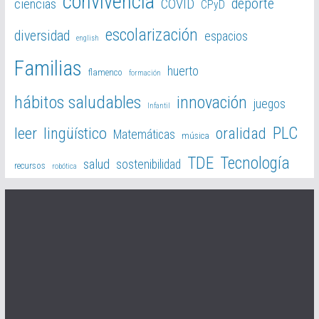
convivencia
deporte
ciencias
COVID
CPyD
escolarización
diversidad
espacios
english
Familias
huerto
flamenco
formación
hábitos saludables
innovación
juegos
Infantil
PLC
leer
lingüístico
oralidad
Matemáticas
música
TDE
Tecnología
salud
sostenibilidad
recursos
robótica