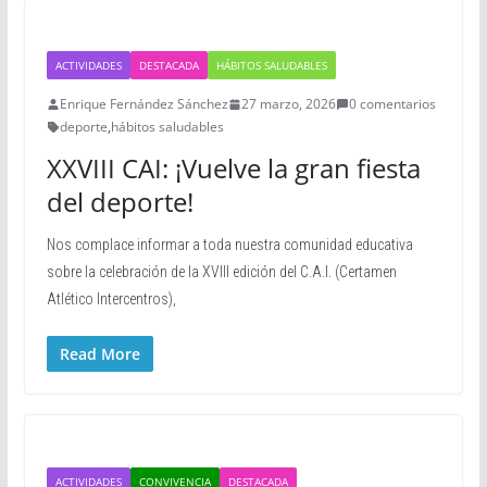
ACTIVIDADES
DESTACADA
HÁBITOS SALUDABLES
Enrique Fernández Sánchez
27 marzo, 2026
0 comentarios
deporte
,
hábitos saludables
XXVIII CAI: ¡Vuelve la gran fiesta
del deporte!
Nos complace informar a toda nuestra comunidad educativa
sobre la celebración de la XVIII edición del C.A.I. (Certamen
Atlético Intercentros),
Read More
ACTIVIDADES
CONVIVENCIA
DESTACADA