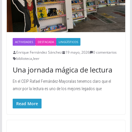
ACTIVIDADES
DESTACADA
LINGÜÍSTICOS
Enrique Fernández Sánchez
19 mayo, 2026
0 comentarios
biblioteca
,
leer
Una jornada mágica de lectura
En el CEIP Rafael Fernández-Mayoralas tenemos claro que el
amor por la lectura es uno de los mejores legados que
Read More