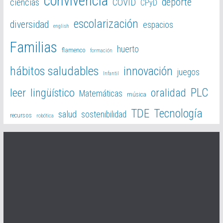
convivencia
deporte
ciencias
COVID
CPyD
escolarización
diversidad
espacios
english
Familias
huerto
flamenco
formación
hábitos saludables
innovación
juegos
Infantil
PLC
leer
lingüístico
oralidad
Matemáticas
música
TDE
Tecnología
salud
sostenibilidad
recursos
robótica