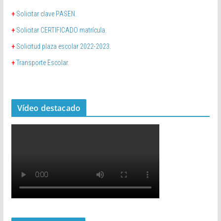
+
Solicitar clave PASEN.
+
Solicitar CERTIFICADO matrícula.
+
Solicitud plaza escolar 2022-2023.
+
Transporte Escolar.
Vídeo destacado