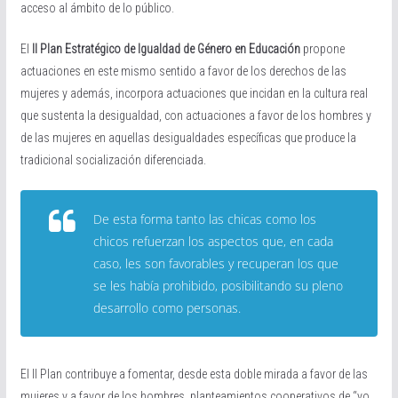
acceso al ámbito de lo público.
El
II Plan Estratégico de Igualdad de Género en Educación
propone
actuaciones en este mismo sentido a favor de los derechos de las
mujeres y además, incorpora actuaciones que incidan en la cultura real
que sustenta la desigualdad, con actuaciones a favor de los hombres y
de las mujeres en aquellas desigualdades específicas que produce la
tradicional socialización diferenciada.
De esta forma tanto las chicas como los
chicos refuerzan los aspectos que, en cada
caso, les son favorables y recuperan los que
se les había prohibido, posibilitando su pleno
desarrollo como personas.
El II Plan contribuye a fomentar, desde esta doble mirada a favor de las
mujeres y a favor de los hombres, planteamientos cooperativos de “yo