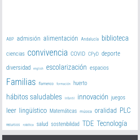
biblioteca
alimentación
admisión
ABP
Andalucía
convivencia
deporte
ciencias
COVID
CPyD
escolarización
diversidad
espacios
english
Familias
huerto
flamenco
formación
hábitos saludables
innovación
juegos
Infantil
PLC
leer
lingüístico
oralidad
Matemáticas
música
TDE
Tecnología
salud
sostenibilidad
recursos
robótica