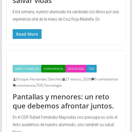
salvar vidas
Esta semana, nuestro alumnado ha cambiado los libros por una
experiencia vital de la mano de Cruz Roja Marbella. En
Read More
AMPA Y FAMILIAS
CONVIVENCIA
DESTACADA
TDE
Enrique Fernández Sánchez
27 marzo, 2026
0 comentarios
convivencia
,
TDE
,
Tecnología
Pantallas y menores: un reto
que debemos afrontar juntos.
En el CEIP Rafael Fernández-Mayoralas nos preocupa no solo el
éxito académico de nuestro alumnado, sino también su salud