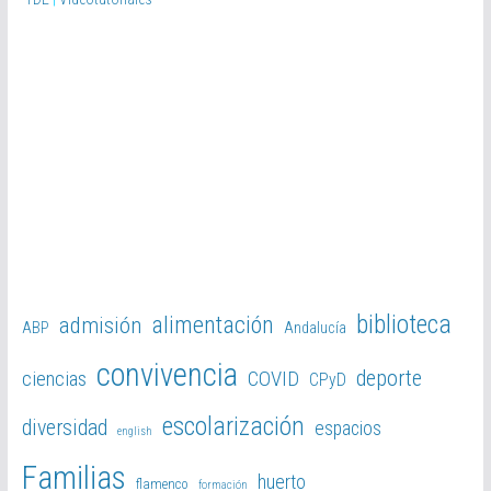
d
e
o
biblioteca
alimentación
admisión
ABP
Andalucía
convivencia
deporte
ciencias
COVID
CPyD
escolarización
diversidad
espacios
english
Familias
huerto
flamenco
formación