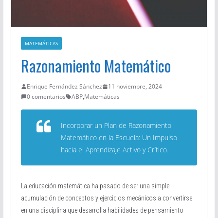
MATEMÁTICAS
Razonamiento Matemático
Enrique Fernández Sánchez
11 noviembre, 2024
0 comentarios
ABP
,
Matemáticas
Incorporar un Plan de Razonamiento
Matemático en la Escuela: Un Impulso
hacia el Aprendizaje Activo y Crítico.
La educación matemática ha pasado de ser una simple
acumulación de conceptos y ejercicios mecánicos a convertirse
en una disciplina que desarrolla habilidades de pensamiento