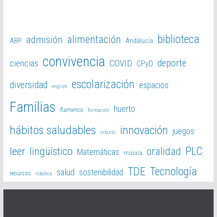
biblioteca
alimentación
admisión
ABP
Andalucía
convivencia
deporte
ciencias
COVID
CPyD
escolarización
diversidad
espacios
english
Familias
huerto
flamenco
formación
hábitos saludables
innovación
juegos
Infantil
PLC
leer
lingüístico
oralidad
Matemáticas
música
TDE
Tecnología
salud
sostenibilidad
recursos
robótica