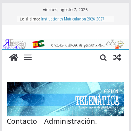
Saltar
viernes, agosto 7, 2026
al
Lo último:
Instrucciones Matriculación 2026-2027.
contenido
Aula Matinal, Comedor, actividades
complementarias y bonificaciones.
Libros de texto 2026-2027
Proyecto de Club de Baloncesto Mayoralas
2026-2027
Actividades extraescolares 2026-2027
Contacto – Administración.