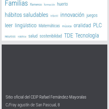
Familias
huerto
flamenco
formación
hábitos saludables
innovación
juegos
Infantil
PLC
leer
lingüístico
oralidad
Matemáticas
música
TDE
Tecnología
salud
sostenibilidad
recursos
robótica
Sitio oficial del CEIP Rafael Fernández-Mayoralas
C/Fray agustín de San Pascual, 8