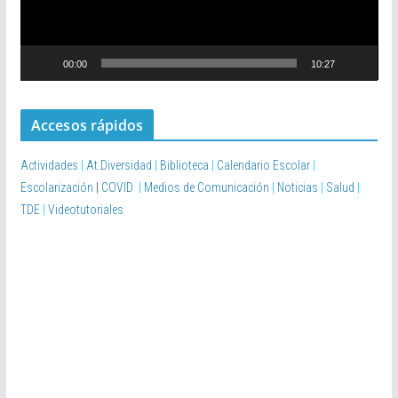
d
u
c
00:00
10:27
t
o
r
Accesos rápidos
d
e
Actividades
|
At.Diversidad
|
Biblioteca
|
Calendario Escolar
|
v
Escolarización
|
COVID
|
Medios de Comunicación
|
Noticias
|
Salud
|
í
TDE
|
Videotutoriales
d
e
o