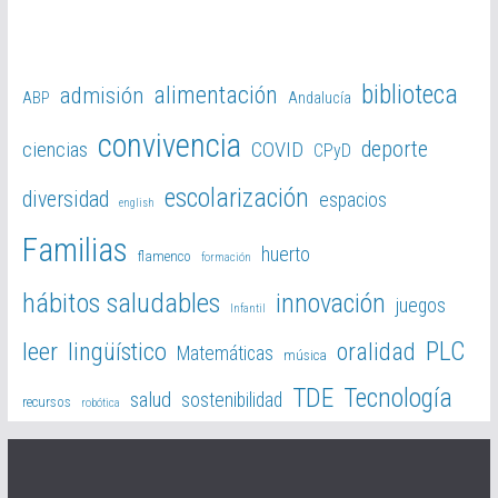
biblioteca
alimentación
admisión
ABP
Andalucía
convivencia
deporte
ciencias
COVID
CPyD
escolarización
diversidad
espacios
english
Familias
huerto
flamenco
formación
hábitos saludables
innovación
juegos
Infantil
PLC
leer
lingüístico
oralidad
Matemáticas
música
TDE
Tecnología
salud
sostenibilidad
recursos
robótica