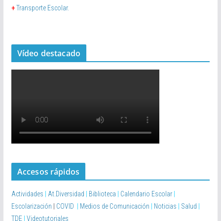
+
Transporte Escolar.
Vídeo destacado
Accesos rápidos
Actividades
|
At.Diversidad
|
Biblioteca
|
Calendario Escolar
|
Escolarización
|
COVID
|
Medios de Comunicación
|
Noticias
|
Salud
|
TDE
|
Videotutoriales