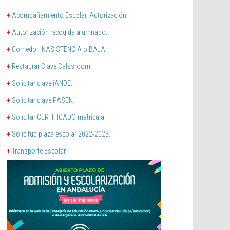
+
Acompañamiento Escolar. Autorización.
+
Autorización recogida alumnado.
+
Comedor INASISTENCIA o BAJA.
+
Restaurar Clave Calssroom.
+
Solicitar clave iANDE.
+
Solicitar clave PASEN.
+
Solicitar CERTIFICADO matrícula.
+
Solicitud plaza escolar 2022-2023.
+
Transporte Escolar.