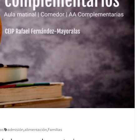
os
admisión
,
alimentación
,
Familias