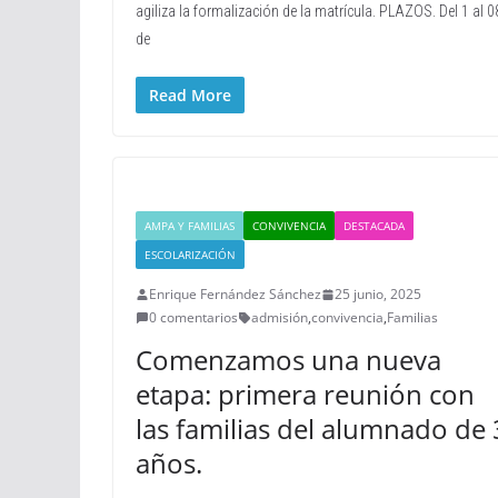
agiliza la formalización de la matrícula. PLAZOS. Del 1 al 0
de
Read More
AMPA Y FAMILIAS
CONVIVENCIA
DESTACADA
ESCOLARIZACIÓN
Enrique Fernández Sánchez
25 junio, 2025
0 comentarios
admisión
,
convivencia
,
Familias
Comenzamos una nueva
etapa: primera reunión con
las familias del alumnado de 
años.