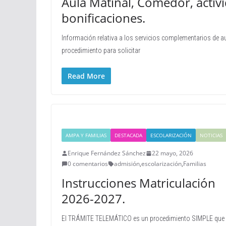
Aula Matinal, Comedor, acti
bonificaciones.
Información relativa a los servicios complementarios de a
procedimiento para solicitar
Read More
AMPA Y FAMILIAS
DESTACADA
ESCOLARIZACIÓN
NOTICIAS
Enrique Fernández Sánchez
22 mayo, 2026
0 comentarios
admisión
,
escolarización
,
Familias
Instrucciones Matriculación
2026-2027.
El TRÁMITE TELEMÁTICO es un procedimiento SIMPLE que