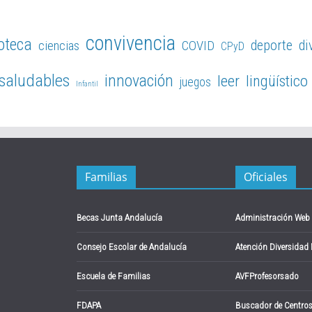
convivencia
ioteca
deporte
di
ciencias
COVID
CPyD
 saludables
innovación
leer
lingüístico
juegos
Infantil
Familias
Oficiales
Becas Junta Andalucía
Administración Web
Consejo Escolar de Andalucía
Atención Diversidad
Escuela de Familias
AVFProfesorsado
FDAPA
Buscador de Centro