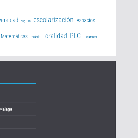
escolarización
versidad
espacios
english
PLC
oralidad
Matemáticas
música
recursos
 Málaga
s