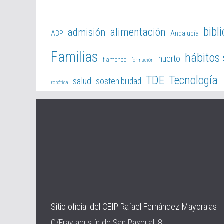
bibl
alimentación
admisión
ABP
Andalucía
Familias
hábitos
huerto
flamenco
formación
TDE
Tecnología
salud
sostenibilidad
robótica
Sitio oficial del CEIP Rafael Fernández-Mayoralas
C/Fray agustín de San Pascual, 8