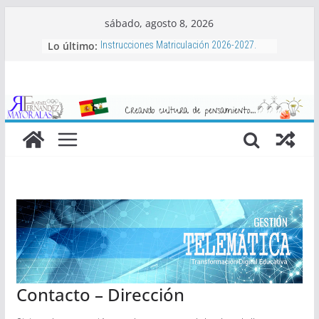
Saltar
sábado, agosto 8, 2026
al
Lo último:
Instrucciones Matriculación 2026-2027.
contenido
Aula Matinal, Comedor, actividades
complementarias y bonificaciones.
Libros de texto 2026-2027
Proyecto de Club de Baloncesto Mayoralas
2026-2027
Actividades extraescolares 2026-2027
Contacto – Dirección