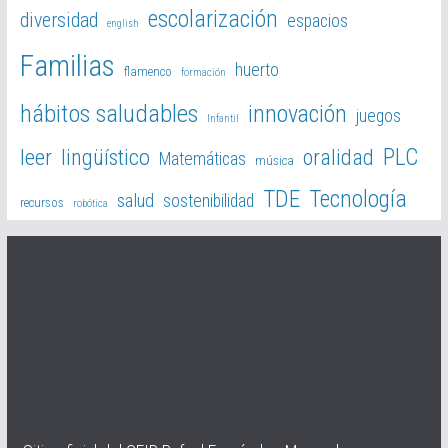
escolarización
diversidad
espacios
english
Familias
huerto
flamenco
formación
hábitos saludables
innovación
juegos
Infantil
PLC
leer
lingüístico
oralidad
Matemáticas
música
TDE
Tecnología
salud
sostenibilidad
recursos
robótica