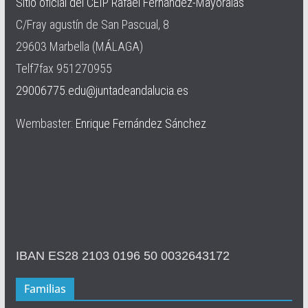
Sitio oficial del CEIP Rafael Fernández-Mayoralas
C/Fray agustín de San Pascual, 8
29603 Marbella (MÁLAGA)
Telf7fax 951270955
29006775.edu@juntadeandalucia.es
Wembaster:
Enrique Fernández Sánchez
IBAN ES28 2103 0196 50 0032643172
Familias