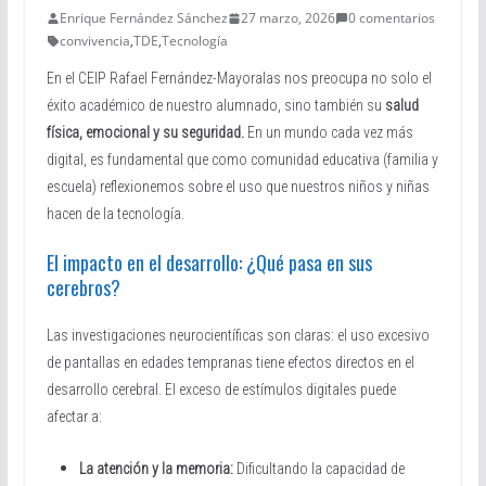
Enrique Fernández Sánchez
27 marzo, 2026
0 comentarios
convivencia
,
TDE
,
Tecnología
En el CEIP Rafael Fernández-Mayoralas nos preocupa no solo el
éxito académico de nuestro alumnado, sino también su
salud
física, emocional y su seguridad.
En un mundo cada vez más
digital, es fundamental que como comunidad educativa (familia y
escuela) reflexionemos sobre el uso que nuestros niños y niñas
hacen de la tecnología.
El impacto en el desarrollo: ¿Qué pasa en sus
cerebros?
Las investigaciones neurocientíficas son claras: el uso excesivo
de pantallas en edades tempranas tiene efectos directos en el
desarrollo cerebral. El exceso de estímulos digitales puede
afectar a:
La atención y la memoria:
Dificultando la capacidad de