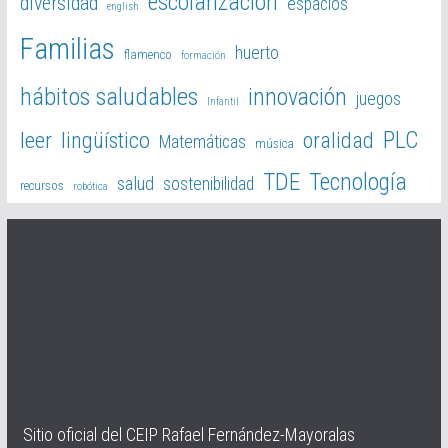
escolarización
diversidad
espacios
english
Familias
huerto
flamenco
formación
hábitos saludables
innovación
juegos
Infantil
PLC
leer
lingüístico
oralidad
Matemáticas
música
TDE
Tecnología
salud
sostenibilidad
recursos
robótica
Sitio oficial del CEIP Rafael Fernández-Mayoralas