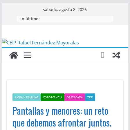
Saltar
sábado, agosto 8, 2026
al
Lo último:
contenido
AMPA Y FAMILIAS
CONVIVENCIA
DESTACADA
TDE
Pantallas y menores: un reto
que debemos afrontar juntos.