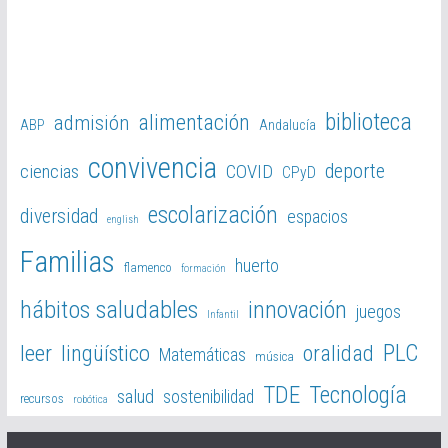
biblioteca
alimentación
admisión
ABP
Andalucía
convivencia
deporte
ciencias
COVID
CPyD
escolarización
diversidad
espacios
english
Familias
huerto
flamenco
formación
hábitos saludables
innovación
juegos
Infantil
PLC
leer
lingüístico
oralidad
Matemáticas
música
TDE
Tecnología
salud
sostenibilidad
recursos
robótica