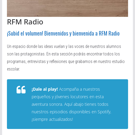
RFM Radio
¡Subid el volumen! Bienvenidos y bienvenida a RFM Radio
Un espacio donde las ideas vuelan y las voces de nuestros alumnos
son las protagonistas. En esta sección podrás encontrar todos los
programas, entrevistas y reflexiones que grabamos en nuestro estudio
escolar.
¡Dale al play!
Acompaña a nuestros
pequeños y jóvenes locutores en esta
aventura sonora. Aquí abajo tienes todos
nuestros episodios disponibles en Spotify,
¡siempre actualizados!