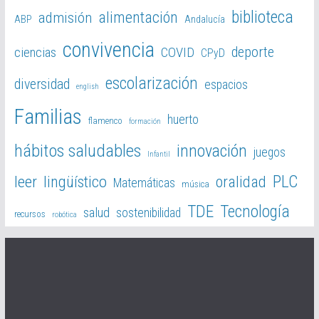
biblioteca
alimentación
admisión
ABP
Andalucía
convivencia
deporte
ciencias
COVID
CPyD
escolarización
diversidad
espacios
english
Familias
huerto
flamenco
formación
hábitos saludables
innovación
juegos
Infantil
PLC
leer
lingüístico
oralidad
Matemáticas
música
TDE
Tecnología
salud
sostenibilidad
recursos
robótica