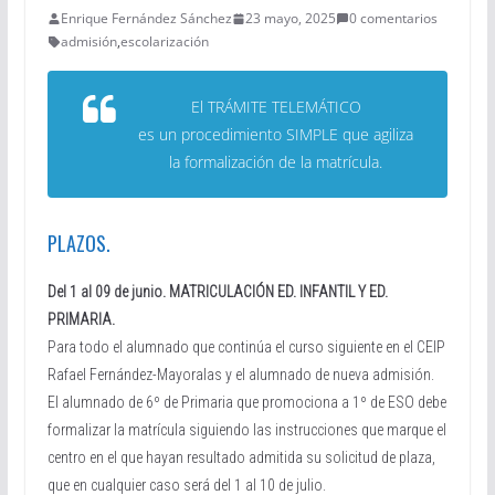
Enrique Fernández Sánchez
23 mayo, 2025
0 comentarios
admisión
,
escolarización
El TRÁMITE TELEMÁTICO
es un procedimiento SIMPLE que agiliza
la formalización de la matrícula.
PLAZOS.
Del 1 al 09 de junio. MATRICULACIÓN ED. INFANTIL Y ED.
PRIMARIA.
Para todo el alumnado que continúa el curso siguiente en el CEIP
Rafael Fernández-Mayoralas y el alumnado de nueva admisión.
El alumnado de 6º de Primaria que promociona a 1º de ESO debe
formalizar la matrícula siguiendo las instrucciones que marque el
centro en el que hayan resultado admitida su solicitud de plaza,
que en cualquier caso será del 1 al 10 de julio.