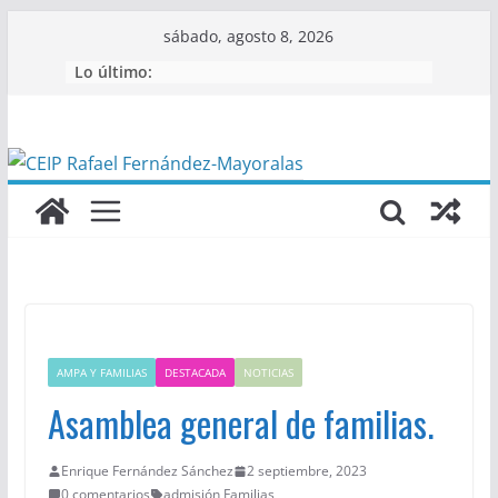
Saltar
sábado, agosto 8, 2026
al
Lo último:
contenido
AMPA Y FAMILIAS
DESTACADA
NOTICIAS
Asamblea general de familias.
Enrique Fernández Sánchez
2 septiembre, 2023
0 comentarios
admisión
,
Familias