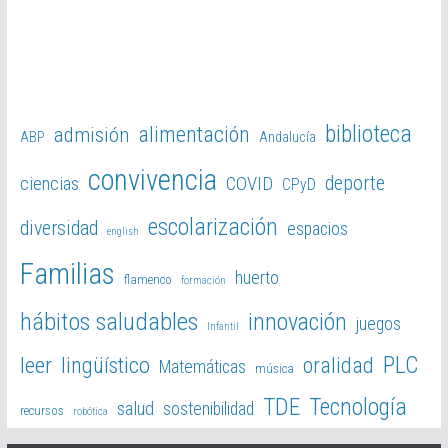
biblioteca
alimentación
admisión
ABP
Andalucía
convivencia
deporte
ciencias
COVID
CPyD
escolarización
diversidad
espacios
english
Familias
huerto
flamenco
formación
hábitos saludables
innovación
juegos
Infantil
PLC
leer
lingüístico
oralidad
Matemáticas
música
TDE
Tecnología
salud
sostenibilidad
recursos
robótica