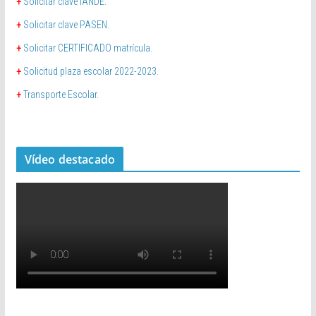
+
Solicitar clave iANDE.
+
Solicitar clave PASEN.
+
Solicitar CERTIFICADO matrícula.
+
Solicitud plaza escolar 2022-2023.
+
Transporte Escolar.
Vídeo destacado