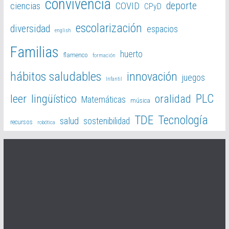
convivencia
deporte
ciencias
COVID
CPyD
escolarización
diversidad
espacios
english
Familias
huerto
flamenco
formación
hábitos saludables
innovación
juegos
Infantil
PLC
leer
lingüístico
oralidad
Matemáticas
música
TDE
Tecnología
salud
sostenibilidad
recursos
robótica