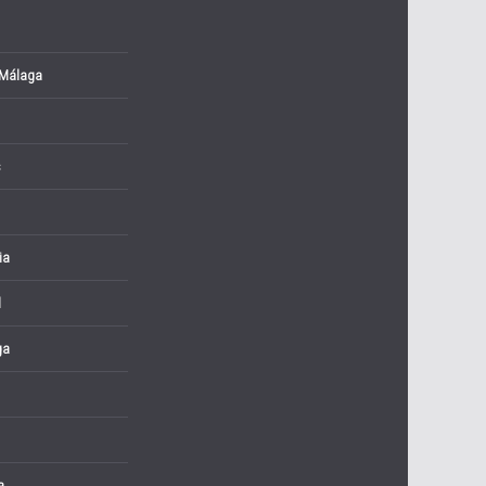
 Málaga
s
ia
l
ga
a