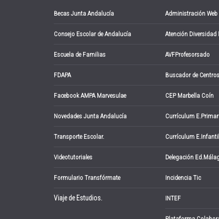
Becas Junta Andalucía
Administración Web
Consejo Escolar de Andalucía
Atención Diversidad
Escuela de Familias
AVFProfesorsado
FDAPA
Buscador de Centro
Facebook AMPA Marvesulae
CEP Marbella Coín
Novedades Junta Andalucía
Currículum E.Primar
Transporte Escolar.
Currículum E.Infanti
Videotutoriales
Delegación Ed.Mála
Formulario Transfórmate
Incidencia Tic
Viaje de Estudios.
INTEF
Plataforma Colabor