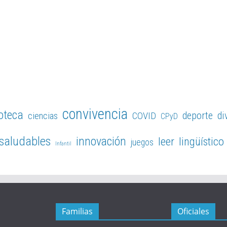
convivencia
ioteca
deporte
di
ciencias
COVID
CPyD
 saludables
innovación
leer
lingüístico
juegos
Infantil
Familias
Oficiales