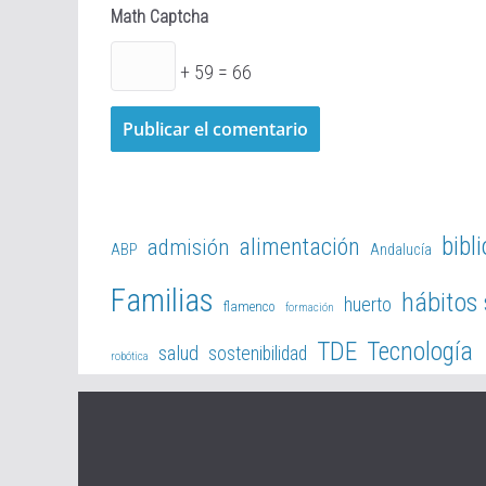
Math Captcha
+ 59 = 66
bibl
alimentación
admisión
ABP
Andalucía
Familias
hábitos
huerto
flamenco
formación
TDE
Tecnología
salud
sostenibilidad
robótica