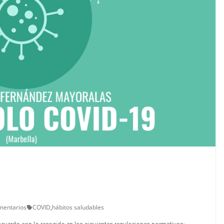
mentarios
COVID
,
hábitos saludables