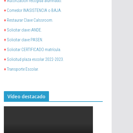
+
Autorización recogida alumnado.
+
Comedor INASISTENCIA o BAJA.
+
Restaurar Clave Calssroom.
+
Solicitar clave iANDE.
+
Solicitar clave PASEN.
+
Solicitar CERTIFICADO matrícula.
+
Solicitud plaza escolar 2022-2023.
+
Transporte Escolar.
Vídeo destacado