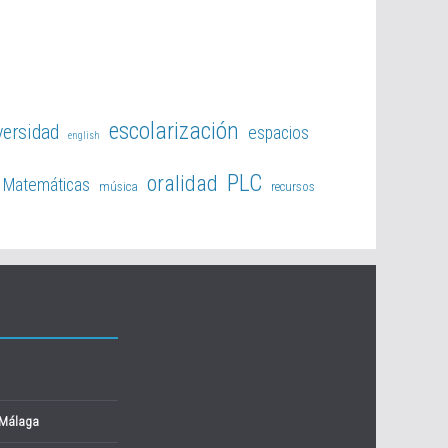
escolarización
versidad
espacios
english
PLC
oralidad
Matemáticas
música
recursos
 Málaga