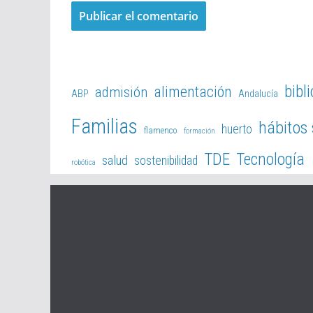
bibl
alimentación
admisión
ABP
Andalucía
Familias
hábitos
huerto
flamenco
formación
TDE
Tecnología
salud
sostenibilidad
robótica