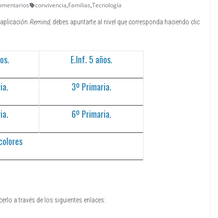
omentarios
convivencia
,
Familias
,
Tecnología
 aplicación
Remind,
debes apuntarte al nivel que corresponda haciendo clic
os.
E.Inf.
5 años.
ia
.
3º Primaria.
ia.
6º Primaria.
colores
cerlo a través de los siguientes enlaces: