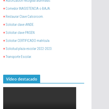
+
Autorización recogida alumnado.
+
Comedor INASISTENCIA o BAJA.
+
Restaurar Clave Calssroom.
+
Solicitar clave iANDE.
+
Solicitar clave PASEN.
+
Solicitar CERTIFICADO matrícula.
+
Solicitud plaza escolar 2022-2023.
+
Transporte Escolar.
Vídeo destacado