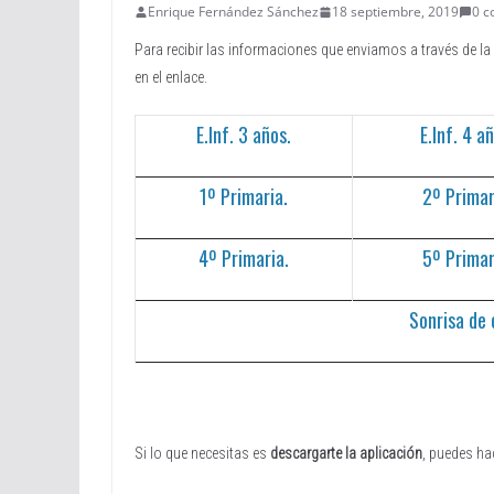
Enrique Fernández Sánchez
18 septiembre, 2019
0 c
Para recibir las informaciones que enviamos a través de la
en el enlace.
E.Inf.
3 años.
E.Inf.
4 añ
1º Primaria
.
2º Primar
4º Primaria.
5º Primar
Sonrisa de 
Si lo que necesitas es
descargarte la aplicación
, puedes ha