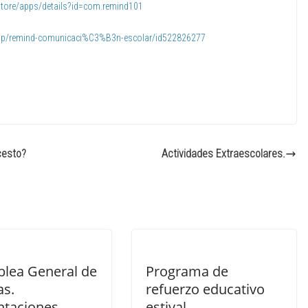
store/apps/details?id=com.remind101
app/remind-comunicaci%C3%B3n-escolar/id522826277
cesto?
Actividades Extraescolares.
lea General de
Programa de
as.
refuerzo educativo
ntaciones.
estival