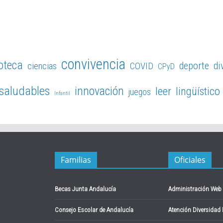
convivencia
ioteca
deporte
di
ciencias
COVID
CPyD
 saludables
innovación
leer
lingüístico
juegos
Infantil
Familias
Oficiales
Becas Junta Andalucía
Administración Web
Consejo Escolar de Andalucía
Atención Diversidad