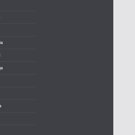
s
ia
l
ga
a