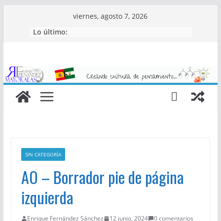
Saltar
viernes, agosto 7, 2026
al
Lo último:
contenido
SIN CATEGORÍA
AO – Borrador pie de página
izquierda
Enrique Fernández Sánchez
12 junio, 2024
0 comentarios