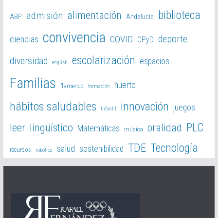
biblioteca
alimentación
admisión
ABP
Andalucía
convivencia
deporte
ciencias
COVID
CPyD
escolarización
diversidad
espacios
english
Familias
huerto
flamenco
formación
hábitos saludables
innovación
juegos
Infantil
PLC
leer
lingüístico
oralidad
Matemáticas
música
TDE
Tecnología
salud
sostenibilidad
recursos
robótica