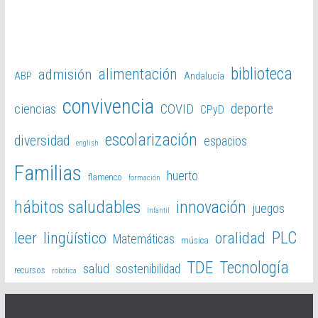
biblioteca
alimentación
admisión
ABP
Andalucía
convivencia
deporte
ciencias
COVID
CPyD
escolarización
diversidad
espacios
english
Familias
huerto
flamenco
formación
hábitos saludables
innovación
juegos
Infantil
PLC
leer
lingüístico
oralidad
Matemáticas
música
TDE
Tecnología
salud
sostenibilidad
recursos
robótica