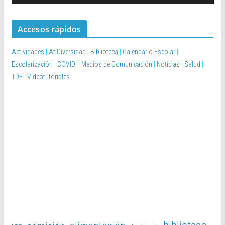
o
r
Accesos rápidos
d
e
Actividades
|
At.Diversidad
|
Biblioteca
|
Calendario Escolar
|
v
Escolarización
|
COVID
|
Medios de Comunicación
|
Noticias
|
Salud
|
í
TDE
|
Videotutoriales
d
e
o