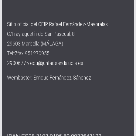
Sitio oficial del CEIP Rafael Fernández-Mayoralas
C/Fray agustín de San Pascual, 8
29603 Marbella (MÁLAGA)
Telf7fax 951270955
29006775.edu@juntadeandalucia.es
Wembaster:
Enrique Fernández Sánchez
IBAN ES28 2103 0196 50 0032643172