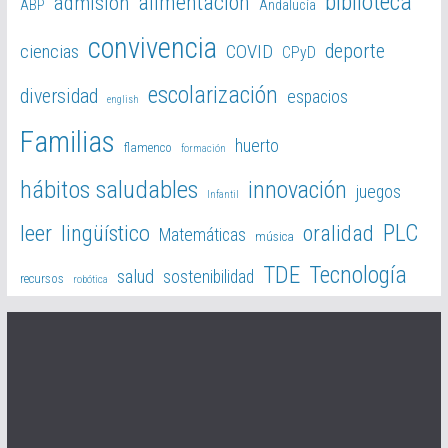
biblioteca
alimentación
admisión
ABP
Andalucía
convivencia
deporte
ciencias
COVID
CPyD
escolarización
diversidad
espacios
english
Familias
huerto
flamenco
formación
hábitos saludables
innovación
juegos
Infantil
PLC
leer
lingüístico
oralidad
Matemáticas
música
TDE
Tecnología
salud
sostenibilidad
recursos
robótica