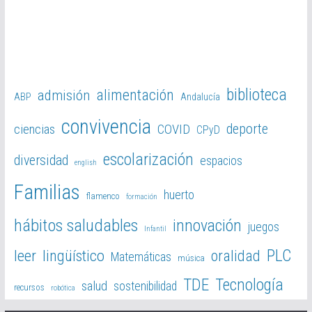
biblioteca
alimentación
admisión
ABP
Andalucía
convivencia
deporte
ciencias
COVID
CPyD
escolarización
diversidad
espacios
english
Familias
huerto
flamenco
formación
hábitos saludables
innovación
juegos
Infantil
PLC
leer
lingüístico
oralidad
Matemáticas
música
TDE
Tecnología
salud
sostenibilidad
recursos
robótica