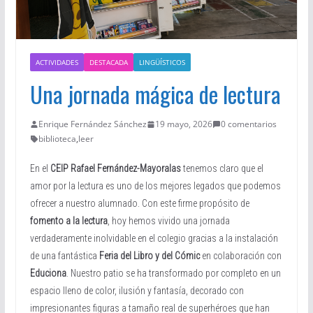
ACTIVIDADES
DESTACADA
LINGÜÍSTICOS
Una jornada mágica de lectura
Enrique Fernández Sánchez
19 mayo, 2026
0 comentarios
biblioteca
,
leer
En el
CEIP Rafael Fernández-Mayoralas
tenemos claro que el
amor por la lectura es uno de los mejores legados que podemos
ofrecer a nuestro alumnado. Con este firme propósito de
fomento a la lectura
, hoy hemos vivido una jornada
verdaderamente inolvidable en el colegio gracias a la instalación
de una fantástica
Feria del Libro y del Cómic
en colaboración con
Educiona
. Nuestro patio se ha transformado por completo en un
espacio lleno de color, ilusión y fantasía, decorado con
impresionantes figuras a tamaño real de superhéroes que han