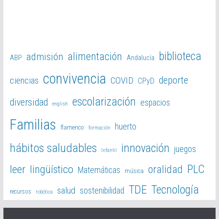
biblioteca
alimentación
admisión
ABP
Andalucía
convivencia
deporte
ciencias
COVID
CPyD
escolarización
diversidad
espacios
english
Familias
huerto
flamenco
formación
hábitos saludables
innovación
juegos
Infantil
PLC
leer
lingüístico
oralidad
Matemáticas
música
TDE
Tecnología
salud
sostenibilidad
recursos
robótica