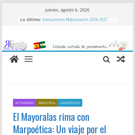
Saltar
jueves, agosto 6, 2026
al
Lo último:
Instrucciones Matriculación 2026-2027.
contenido
Aula Matinal, Comedor, actividades
complementarias y bonificaciones.
Libros de texto 2026-2027
Proyecto de Club de Baloncesto Mayoralas
2026-2027
Actividades extraescolares 2026-2027
ACTIVIDADES
BIBLIOTECA
LINGÜÍSTICOS
El Mayoralas rima con
Marpoética: Un viaje por el