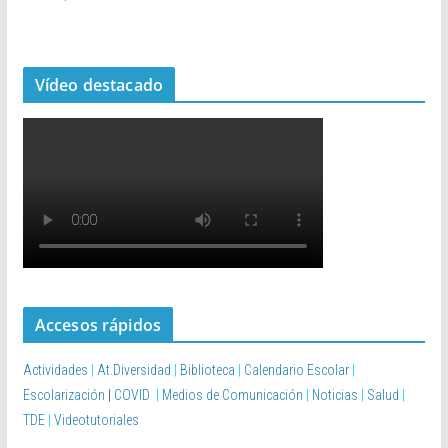
Vídeo destacado
Accesos rápidos
Actividades
|
At.Diversidad
|
Biblioteca
|
Calendario Escolar
|
Escolarización
|
COVID
|
Medios de Comunicación
|
Noticias
|
Salud
|
TDE
|
Videotutoriales