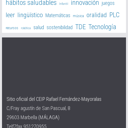
hábitos saludables
innovación
juegos
Infantil
PLC
leer
lingüístico
oralidad
Matemáticas
música
TDE
Tecnología
salud
sostenibilidad
recursos
robótica
Sitio oficial del CEIP Rafael Fernández-Mayoralas
C/Fray agustín de San Pascual, 8
29603 Marbella (MÁLAGA)
Telf7fax 951270955