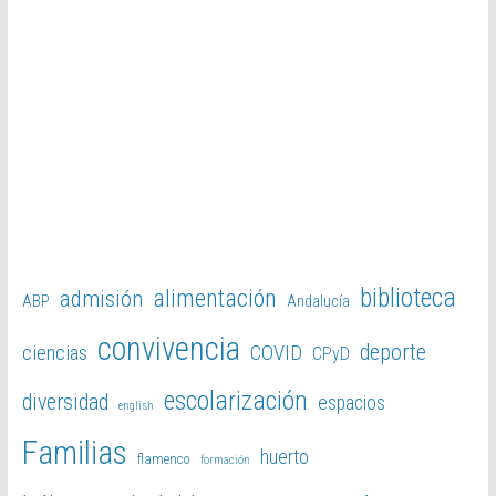
biblioteca
alimentación
admisión
ABP
Andalucía
convivencia
deporte
ciencias
COVID
CPyD
escolarización
diversidad
espacios
english
Familias
huerto
flamenco
formación