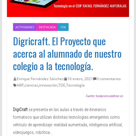
ACTIVIDADES
DESTACADA
TDE
Digricraft. El Proyecto que
acerca al alumnado de nuestro
colegio a la tecnología.
Enrique Fernández Sánchez
16 enero, 2021
0 comentarios
ABP
,
ciencias
,
innovación
,
TDE
,
Tecnología
Fuente: fundacionvodafone.es
DigiCraft
se presenta en las aulas a través de itinerarios
formativos que utilizan distintas tecnologías emergentes como
vehículo de aprendizaje: realidad aumentada, inteligencia artificial,
videojuegos, robótica…