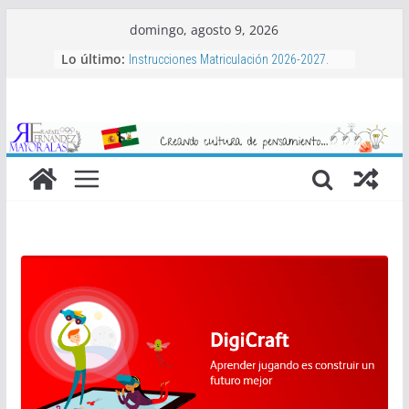
Saltar
domingo, agosto 9, 2026
al
Lo último:
Instrucciones Matriculación 2026-2027.
contenido
Aula Matinal, Comedor, actividades
complementarias y bonificaciones.
Libros de texto 2026-2027
Proyecto de Club de Baloncesto Mayoralas
2026-2027
Actividades extraescolares 2026-2027