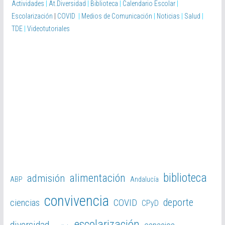
Actividades
|
At.Diversidad
|
Biblioteca
|
Calendario Escolar
|
Escolarización
|
COVID
|
Medios de Comunicación
|
Noticias
|
Salud
|
TDE
|
Videotutoriales
biblioteca
alimentación
admisión
ABP
Andalucía
convivencia
deporte
ciencias
COVID
CPyD
escolarización