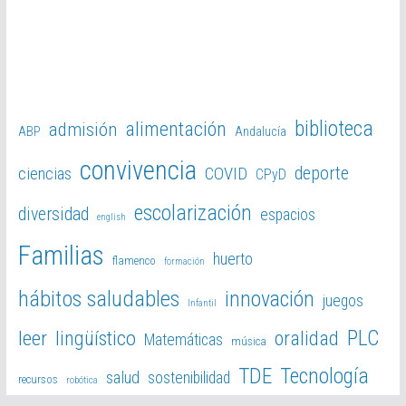
biblioteca
alimentación
admisión
ABP
Andalucía
convivencia
deporte
ciencias
COVID
CPyD
escolarización
diversidad
espacios
english
Familias
huerto
flamenco
formación
hábitos saludables
innovación
juegos
Infantil
PLC
leer
lingüístico
oralidad
Matemáticas
música
TDE
Tecnología
salud
sostenibilidad
recursos
robótica