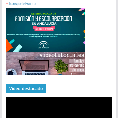
+
Transporte Escolar.
Vídeo destacado
R
e
p