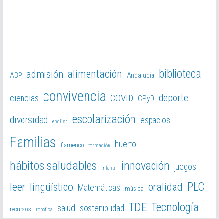
biblioteca
alimentación
admisión
ABP
Andalucía
convivencia
deporte
ciencias
COVID
CPyD
escolarización
diversidad
espacios
english
Familias
huerto
flamenco
formación
hábitos saludables
innovación
juegos
Infantil
PLC
leer
lingüístico
oralidad
Matemáticas
música
TDE
Tecnología
salud
sostenibilidad
recursos
robótica