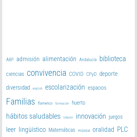
biblioteca
alimentación
admisión
ABP
Andalucía
convivencia
deporte
ciencias
COVID
CPyD
escolarización
diversidad
espacios
english
Familias
huerto
flamenco
formación
hábitos saludables
innovación
juegos
Infantil
PLC
leer
lingüístico
oralidad
Matemáticas
música