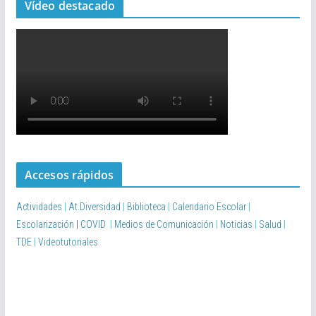
Vídeo destacado
Accesos rápidos
Actividades
|
At.Diversidad
|
Biblioteca
|
Calendario Escolar
|
Escolarización
|
COVID
|
Medios de Comunicación
|
Noticias
|
Salud
|
TDE
|
Videotutoriales