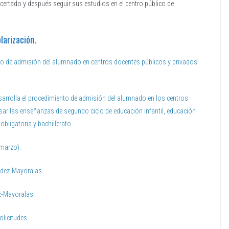
ertado y después seguir sus estudios en el centro público de
larización.
ento de admisión del alumnado en centros docentes públicos y privados
esarrolla el procedimiento de admisión del alumnado en los centros
ar las enseñanzas de segundo ciclo de educación infantil, educación
obligatoria y bachillerato
.
 marzo).
ández-Mayoralas.
z-Mayoralas.
olicitudes.