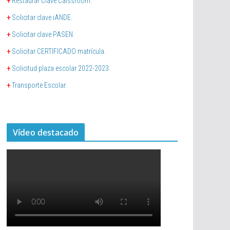
+
Restaurar Clave Calssroom.
+
Solicitar clave iANDE.
+
Solicitar clave PASEN.
+
Solicitar CERTIFICADO matrícula.
+
Solicitud plaza escolar 2022-2023.
+
Transporte Escolar.
Vídeo destacado