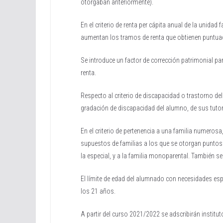
otorgaban anteriormente).
En el criterio de renta per cápita anual de la unida
aumentan los tramos de renta que obtienen puntua
Se introduce un factor de corrección patrimonial p
renta.
Respecto al criterio de discapacidad o trastorno d
gradación de discapacidad del alumno, de sus tuto
En el criterio de pertenencia a una familia numeros
supuestos de familias a los que se otorgan puntos
la especial, y a la familia monoparental. También se
El límite de edad del alumnado con necesidades esp
los 21 años.
A partir del curso 2021/2022 se adscribirán institut