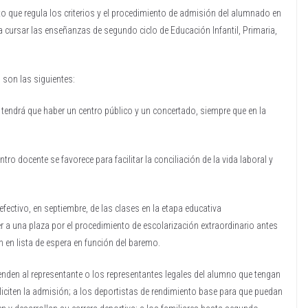
to que regula los criterios y el procedimiento de admisión del alumnado en
 cursar las enseñanzas de segundo ciclo de Educación Infantil, Primaria,
 son las siguientes:
 tendrá que haber un centro público y un concertado, siempre que en la
o docente se favorece para facilitar la conciliación de la vida laboral y
efectivo, en septiembre, de las clases en la etapa educativa
r a una plaza por el procedimiento de escolarización extraordinario antes
n en lista de espera en función del baremo.
enden al representante o los representantes legales del alumno que tengan
liciten la admisión; a los deportistas de rendimiento base para que puedan