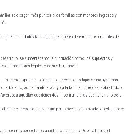
d familiar se otorgan más puntos a las familias con menores ingresos y
ción.
ara aquellas unidades familiares que superen determinados umbrales de
el desarrollo, se aumenta tanto la puntuación como los supuestos y
res o guardadores legales o de sus hermanos.
a, familia monoparental o familia con dos hijos o hijas se incluyen más
 en el baremo, aumentando el apoyo a la familia numerosa, sobre todo a
 favorece a aquellas que tienen dos hijos frente a las que tienen uno solo.
ecíficas de apoyo educativo para permanecer escolarizado se establece en
os de centros concertados a institutos públicos. De esta forma, el