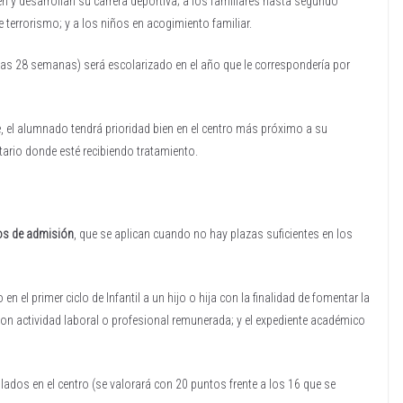
en y desarrollan su carrera deportiva; a los familiares hasta segundo
terrorismo; y a los niños en acogimiento familiar.
as 28 semanas) será escolarizado en el año que le correspondería por
 el alumnado tendrá prioridad bien en el centro más próximo a su
tario donde esté recibiendo tratamiento.
ios de admisión
, que se aplican cuando no hay plazas suficientes en los
n el primer ciclo de Infantil a un hijo o hija con la finalidad de fomentar la
con actividad laboral o profesional remunerada; y el expediente académico
dos en el centro (se valorará con 20 puntos frente a los 16 que se