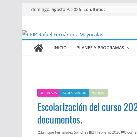
Saltar
Lo último:
domingo, agosto 9, 2026
al
contenido
INICIO
PLANES Y PROGRAMAS
DESTACADA
ESCOLARIZACIÓN
NOTICIAS
Escolarización del curso 20
documentos.
Enrique Fernández Sánchez
21 febrero, 2020
0 come