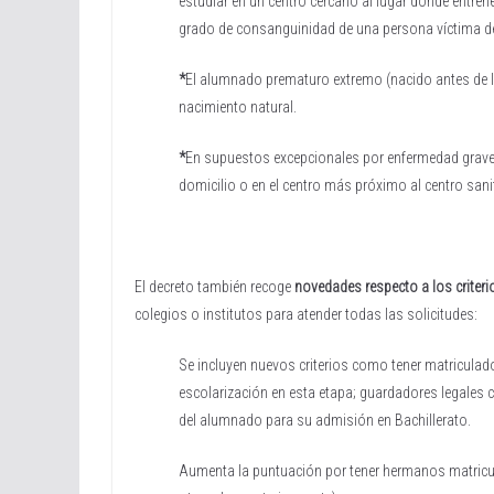
estudiar en un centro cercano al lugar donde entren
grado de consanguinidad de una persona víctima de 
*
El alumnado prematuro extremo (nacido antes de l
nacimiento natural.
*
En supuestos excepcionales por enfermedad grave,
domicilio o en el centro más próximo al centro sani
El decreto también recoge
novedades respecto a los criter
colegios o institutos para atender todas las solicitudes:
Se incluyen nuevos criterios como tener matriculado e
escolarización en esta etapa; guardadores legales 
del alumnado para su admisión en Bachillerato.
Aumenta la puntuación por tener hermanos matricula