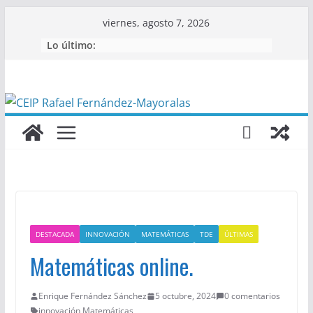
Saltar
viernes, agosto 7, 2026
al
Lo último:
contenido
DESTACADA
INNOVACIÓN
MATEMÁTICAS
TDE
ÚLTIMAS
Matemáticas online.
Enrique Fernández Sánchez
5 octubre, 2024
0 comentarios
innovación
,
Matemáticas