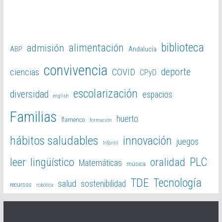
biblioteca
alimentación
admisión
ABP
Andalucía
convivencia
deporte
ciencias
COVID
CPyD
escolarización
diversidad
espacios
english
Familias
huerto
flamenco
formación
hábitos saludables
innovación
juegos
Infantil
PLC
leer
lingüístico
oralidad
Matemáticas
música
TDE
Tecnología
salud
sostenibilidad
recursos
robótica