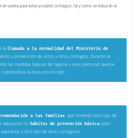
r en cuenta para evitar posibles contagios, tal y como se indica en la
e la
llamada a la
n
ormalidad del Ministerio de
miento y prevención de estos y otros contagios, durante la
do las medidas básicas de higiene y aseo personal: lavarse
r cubriéndose la boca con el codo.
que fomente este tipo de
ecomendación a las familias
ue adquieran los
tanto
hábitos de prevención básica
para éste u otro tipo de virus contagioso.