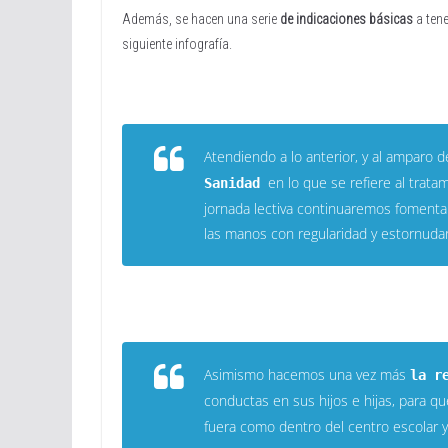
Además, se hacen una serie
de indicaciones básicas
a tene
siguiente infografía.
Atendiendo a lo anterior, y al amparo d
en lo que se refiere al trata
Sanidad
jornada lectiva continuaremos fomentan
las manos con regularidad y estornuda
Asimismo hacemos una vez más
la r
conductas en sus hijos e hijas, para q
fuera como dentro del centro escolar y 