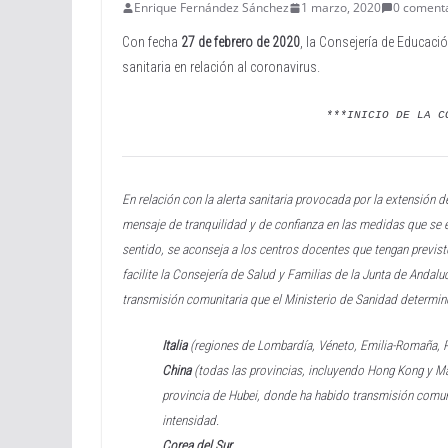
Enrique Fernández Sánchez
1 marzo, 2020
0 coment
Con fecha
27 de febrero de 2020
, la Consejería de Educaci
sanitaria en relación al coronavirus.
***INICIO DE LA C
En relación con la alerta sanitaria provocada por la extensión 
mensaje de tranquilidad y de confianza en las
medidas que se e
sentido, se aconseja a los centros docentes que tengan previst
facilite la Consejería de Salud y Familias de la Junta de
Andaluc
transmisión
comunitaria que el Ministerio de Sanidad determine
Italia
(regiones de Lombardía, Véneto, Emilia-Romaña, 
China
(todas las provincias, incluyendo Hong Kong y Ma
provincia de Hubei, donde ha habido transmisión comu
intensidad.
Corea del Sur.