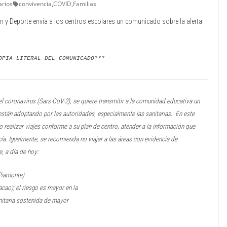
arios
convivencia
,
COVID
,
Familias
ón y Deporte envía a los centros escolares un comunicado sobre la alerta
OPIA LITERAL DEL COMUNICADO***
del coronavirus (Sars-CoV-2), se
quiere transmitir a la comunidad educativa un
stán adoptando por las autoridades, especialmente las sanitarias.
En este
o realizar viajes conforme a su
plan de centro, atender a la información que
ía. Igualmente, se recomienda no viajar a las áreas con evidencia de
, a día de hoy:
Piamonte).
cao); el riesgo es mayor en la
nitaria sostenida de mayor