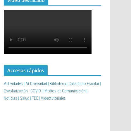
Vídeo destacado
Accesos rápidos
Actividades
|
At.Diversidad
|
Biblioteca
|
Calendario Escolar
|
Escolarización
|
COVID
|
Medios de Comunicación
|
Noticias
|
Salud
|
TDE
|
Videotutoriales