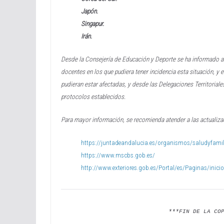
Japón.
Singapur.
Irán.
Desde la Consejería de Educación y Deporte se ha informado a 
docentes en los que pudiera tener incidencia esta situación,
y e
pudieran estar
afectadas, y desde las Delegaciones Territorial
protocolos establecidos.
Para mayor información, se recomienda atender a las actualiza
https://juntadeandalucia.es/organismos/saludyfamil
https://www.mscbs.gob.es/
http://www.exteriores.gob.es/Portal/es/Paginas/inici
***FIN DE LA CO