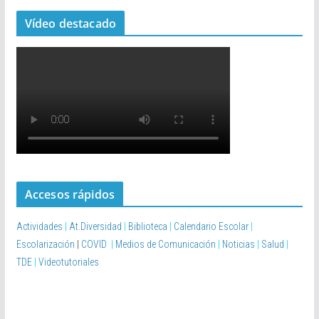
Vídeo destacado
Accesos rápidos
Actividades
|
At.Diversidad
|
Biblioteca
|
Calendario Escolar
|
Escolarización
|
COVID
|
Medios de Comunicación
|
Noticias
|
Salud
|
TDE
|
Videotutoriales