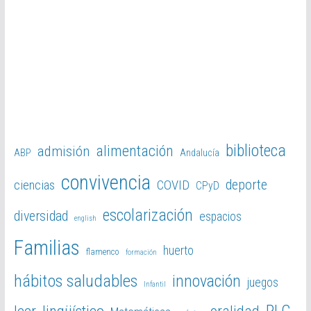
biblioteca
alimentación
admisión
ABP
Andalucía
convivencia
deporte
ciencias
COVID
CPyD
escolarización
diversidad
espacios
english
Familias
huerto
flamenco
formación
hábitos saludables
innovación
juegos
Infantil