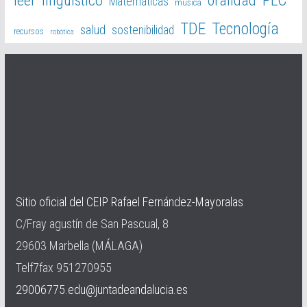
PLC
leer
lingüístico
oralidad
Matemáticas
música
TDE
Tecnología
salud
sostenibilidad
recursos
robótica
Sitio oficial del CEIP Rafael Fernández-Mayoralas
C/Fray agustín de San Pascual, 8
29603 Marbella (MÁLAGA)
Telf7fax 951270955
29006775.edu@juntadeandalucia.es