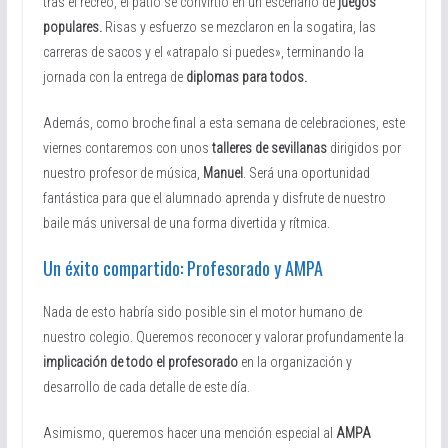
tras el recreo, el patio se convirtió en un escenario de
juegos
populares.
Risas y esfuerzo se mezclaron en la sogatira, las
carreras de sacos y el «atrapalo si puedes», terminando la
jornada con la entrega de
diplomas para todos.
Además, como broche final a esta semana de celebraciones, este
viernes contaremos con unos
talleres de sevillanas
dirigidos por
nuestro profesor de música,
Manuel
. Será una oportunidad
fantástica para que el alumnado aprenda y disfrute de nuestro
baile más universal de una forma divertida y rítmica.
Un éxito compartido: Profesorado y AMPA
Nada de esto habría sido posible sin el motor humano de
nuestro colegio. Queremos reconocer y valorar profundamente la
implicación de todo el profesorado
en la organización y
desarrollo de cada detalle de este día.
Asimismo, queremos hacer una mención especial al
AMPA