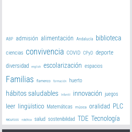
biblioteca
alimentación
admisión
ABP
Andalucía
convivencia
deporte
ciencias
COVID
CPyD
escolarización
diversidad
espacios
english
Familias
huerto
flamenco
formación
hábitos saludables
innovación
juegos
Infantil
PLC
leer
lingüístico
oralidad
Matemáticas
música
TDE
Tecnología
salud
sostenibilidad
recursos
robótica