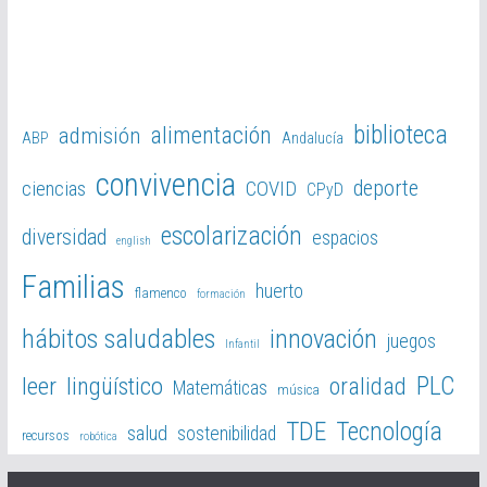
biblioteca
alimentación
admisión
ABP
Andalucía
convivencia
deporte
ciencias
COVID
CPyD
escolarización
diversidad
espacios
english
Familias
huerto
flamenco
formación
hábitos saludables
innovación
juegos
Infantil
PLC
leer
lingüístico
oralidad
Matemáticas
música
TDE
Tecnología
salud
sostenibilidad
recursos
robótica