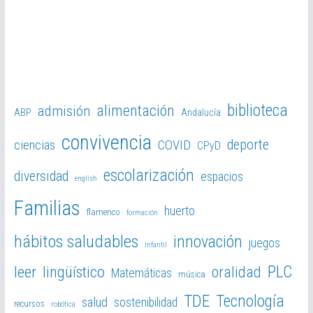
biblioteca
alimentación
admisión
ABP
Andalucía
convivencia
deporte
ciencias
COVID
CPyD
escolarización
diversidad
espacios
english
Familias
huerto
flamenco
formación
hábitos saludables
innovación
juegos
Infantil
PLC
leer
lingüístico
oralidad
Matemáticas
música
TDE
Tecnología
salud
sostenibilidad
recursos
robótica