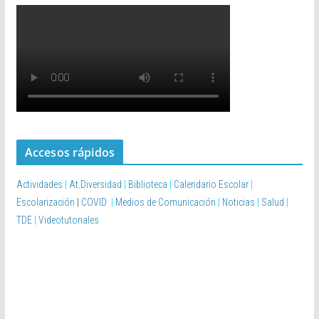
Accesos rápidos
Actividades
|
At.Diversidad
|
Biblioteca
|
Calendario Escolar
|
Escolarización
|
COVID
|
Medios de Comunicación
|
Noticias
|
Salud
|
TDE
|
Videotutoriales