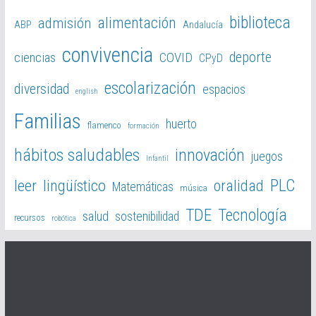
biblioteca
alimentación
admisión
ABP
Andalucía
convivencia
deporte
ciencias
COVID
CPyD
escolarización
diversidad
espacios
english
Familias
huerto
flamenco
formación
hábitos saludables
innovación
juegos
Infantil
PLC
leer
lingüístico
oralidad
Matemáticas
música
TDE
Tecnología
salud
sostenibilidad
recursos
robótica