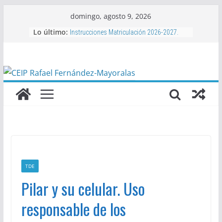
Saltar
domingo, agosto 9, 2026
al
Lo último:
Instrucciones Matriculación 2026-2027.
contenido
Aula Matinal, Comedor, actividades
complementarias y bonificaciones.
Libros de texto 2026-2027
Proyecto de Club de Baloncesto Mayoralas
2026-2027
Actividades extraescolares 2026-2027
TDE
Pilar y su celular. Uso
responsable de los