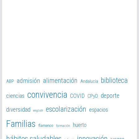
e
o
biblioteca
alimentación
admisión
ABP
Andalucía
convivencia
deporte
ciencias
COVID
CPyD
escolarización
diversidad
espacios
english
Familias
huerto
flamenco
formación
hábitos saludables
innovación