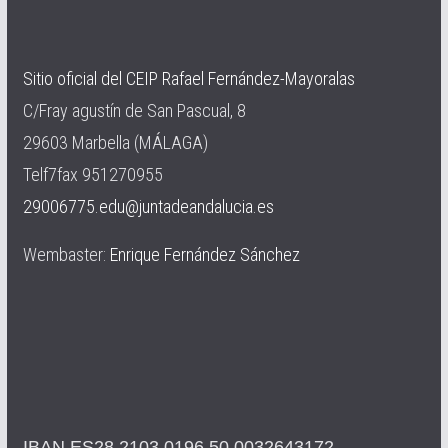
Sitio oficial del CEIP Rafael Fernández-Mayoralas
C/Fray agustín de San Pascual, 8
29603 Marbella (MÁLAGA)
Telf7fax 951270955
29006775.edu@juntadeandalucia.es
Wembaster:
Enrique Fernández Sánchez
IBAN ES28 2103 0196 50 0032643172