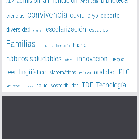
biblioteca
alimentación
admisión
ABP
Andalucía
convivencia
deporte
ciencias
COVID
CPyD
escolarización
diversidad
espacios
english
Familias
huerto
flamenco
formación
hábitos saludables
innovación
juegos
Infantil
PLC
leer
lingüístico
oralidad
Matemáticas
música
TDE
Tecnología
salud
sostenibilidad
recursos
robótica