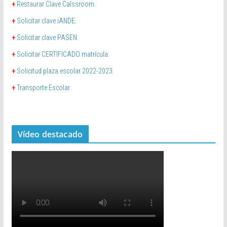
+
Restaurar Clave Calssroom.
+
Solicitar clave iANDE.
+
Solicitar clave PASEN.
+
Solicitar CERTIFICADO matrícula.
+
Solicitud plaza escolar 2022-2023.
+
Transporte Escolar.
Vídeo destacado