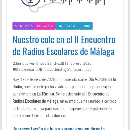
ACTIVIDADES
DESTACADA
LINGÜÍSTICOS
RADIO
Nuestro cole en el II Encuentro
de Radios Escolares de Málaga
Enrique Fernández Sánchez
13 febrero, 2026
0 comentarios
innovación
,
lingüístico
,
oralidad
Hoy, 13 de febrero de 2026, coincidiendo con el
Día Mundial de la
Radio
, nuestro colegio ha vivido una jornada de aprendizaje y
convivencia en
La Térmica
. Se ha celebrado el
II Encuentro de
Radios Escolares de Málaga
, un evento que ha reunido a centros
de toda la provincia para compartir experiencias y potenciar la
radio como herramienta educativa.
Representación de lujo y aprendizaje en directo