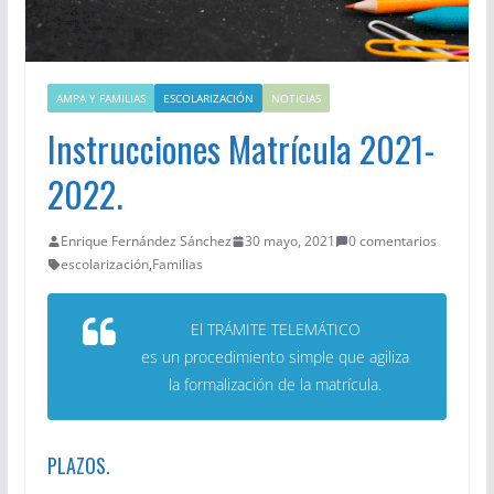
AMPA Y FAMILIAS
ESCOLARIZACIÓN
NOTICIAS
Instrucciones Matrícula 2021-
2022.
Enrique Fernández Sánchez
30 mayo, 2021
0 comentarios
escolarización
,
Familias
El TRÁMITE TELEMÁTICO
es un procedimiento simple que agiliza
la formalización de la matrícula.
PLAZOS.