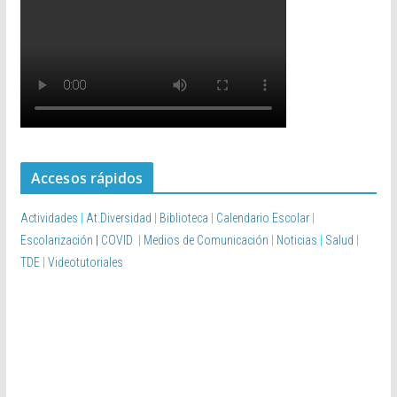
Accesos rápidos
Actividades
|
At.Diversidad
|
Biblioteca
|
Calendario Escolar
|
Escolarización
|
COVID
|
Medios de Comunicación
|
Noticias
|
Salud
|
TDE
|
Videotutoriales