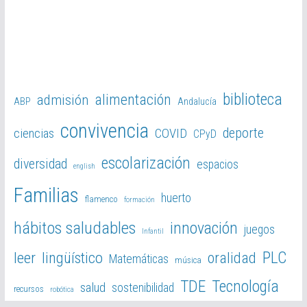
biblioteca
alimentación
admisión
ABP
Andalucía
convivencia
deporte
ciencias
COVID
CPyD
escolarización
diversidad
espacios
english
Familias
huerto
flamenco
formación
hábitos saludables
innovación
juegos
Infantil
PLC
leer
lingüístico
oralidad
Matemáticas
música
TDE
Tecnología
salud
sostenibilidad
recursos
robótica