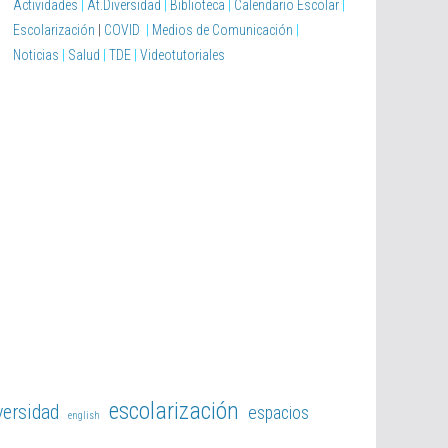
Actividades
|
At.Diversidad
|
Biblioteca
|
Calendario Escolar
|
Escolarización
|
COVID
|
Medios de Comunicación
|
Noticias
|
Salud
|
TDE
|
Videotutoriales
escolarización
versidad
espacios
english