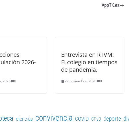
AppTK.es
ucciones
Entrevista en RTVM:
culación 2026-
El colegio en tiempos
de pandemia.
, 2026
0
29 noviembre, 2020
0
convivencia
ioteca
deporte
di
ciencias
COVID
CPyD