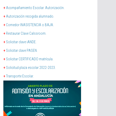
+
Acompañamiento Escolar. Autorización.
+
Autorización recogida alumnado.
+
Comedor INASISTENCIA o BAJA.
+
Restaurar Clave Calssroom.
+
Solicitar clave iANDE.
+
Solicitar clave PASEN.
+
Solicitar CERTIFICADO matrícula.
+
Solicitud plaza escolar 2022-2023.
+
Transporte Escolar.