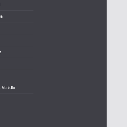
l
ga
a
. Marbella