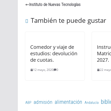
Instituto de Nuevas Tecnologías
También te puede gustar
Comedor y viaje de
Instr
estudios: devolución
Matri
de cuotas.
2027.
12 mayo, 2020
0
22 mayo
bibl
alimentación
admisión
ABP
Andalucía