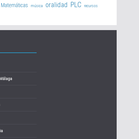
PLC
oralidad
Matemáticas
música
recursos
 Málaga
s
ia