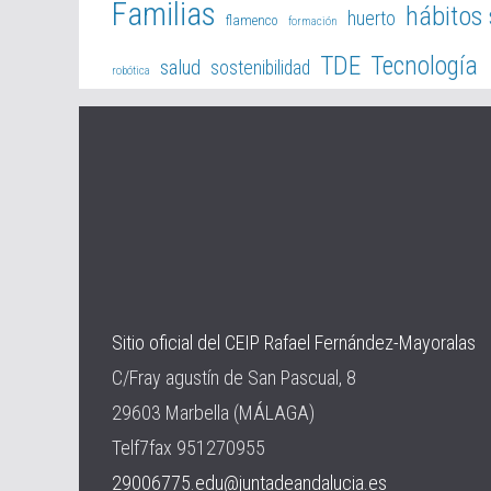
Familias
hábitos
huerto
flamenco
formación
TDE
Tecnología
salud
sostenibilidad
robótica
Sitio oficial del CEIP Rafael Fernández-Mayoralas
C/Fray agustín de San Pascual, 8
29603 Marbella (MÁLAGA)
Telf7fax 951270955
29006775.edu@juntadeandalucia.es