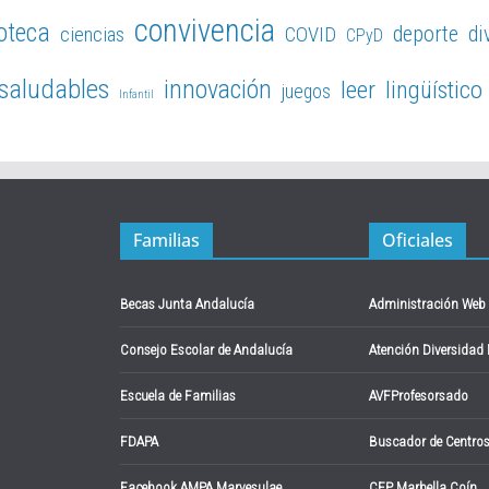
convivencia
ioteca
deporte
di
ciencias
COVID
CPyD
 saludables
innovación
leer
lingüístico
juegos
Infantil
Familias
Oficiales
Becas Junta Andalucía
Administración Web
Consejo Escolar de Andalucía
Atención Diversidad
Escuela de Familias
AVFProfesorsado
FDAPA
Buscador de Centro
Facebook AMPA Marvesulae
CEP Marbella Coín