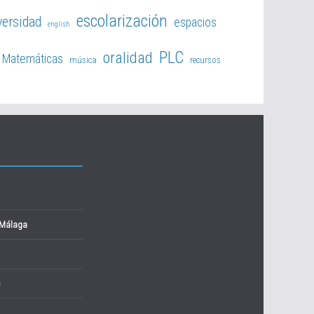
escolarización
versidad
espacios
english
PLC
oralidad
Matemáticas
música
recursos
 Málaga
s