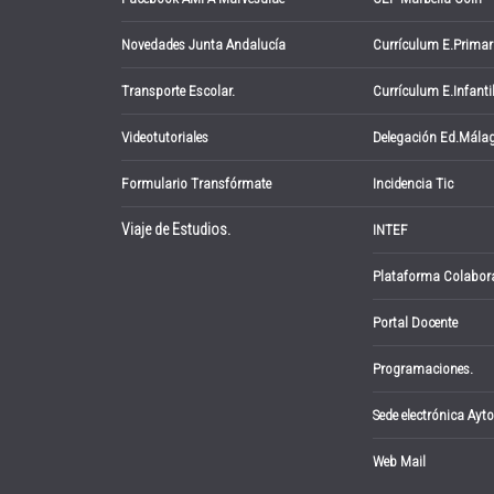
Novedades Junta Andalucía
Currículum E.Primar
Transporte Escolar.
Currículum E.Infanti
Videotutoriales
Delegación Ed.Mála
Formulario Transfórmate
Incidencia Tic
Viaje de Estudios.
INTEF
Plataforma Colabor
Portal Docente
Programaciones.
Sede electrónica Ayto
Web Mail