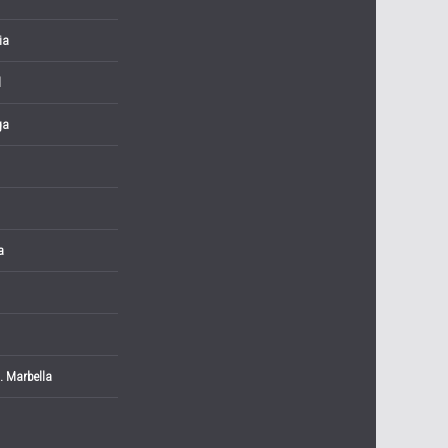
ia
l
ga
a
. Marbella