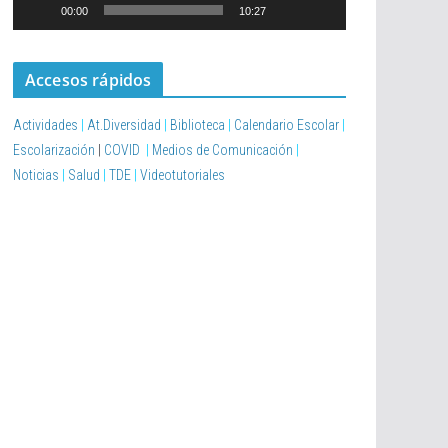
u
00:00
10:27
c
t
Accesos rápidos
o
r
Actividades
|
At.Diversidad
|
Biblioteca
|
Calendario Escolar
|
d
Escolarización
|
COVID
|
Medios de Comunicación
|
e
Noticias
|
Salud
|
TDE
|
Videotutoriales
v
í
d
e
o