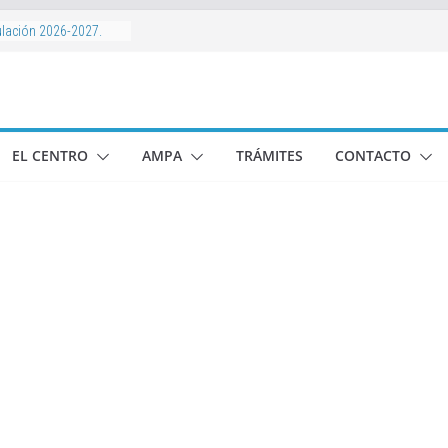
ulación 2026-2027.
r, actividades
nificaciones.
-2027
 Baloncesto Mayoralas
colares 2026-2027
EL CENTRO
AMPA
TRÁMITES
CONTACTO