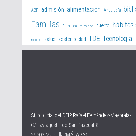
bibl
alimentación
admisión
ABP
Andalucía
Familias
hábitos
huerto
flamenco
formación
TDE
Tecnología
salud
sostenibilidad
robótica
Sitio oficial del CEIP Rafael Fernández-Mayoralas
C/Fray agustín de San Pascual, 8
29603 Marbella (MÁLAGA)