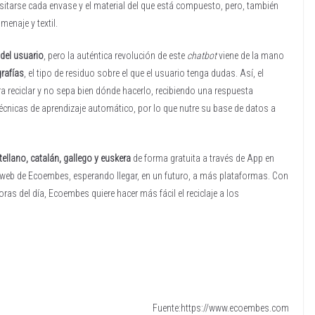
sitarse cada envase y el material del que está compuesto, pero, también
menaje y textil.
 del usuario
, pero la auténtica revolución de este
chatbot
viene de la mano
rafías
, el tipo de residuo sobre el que el usuario tenga dudas. Así, el
reciclar y no sepa bien dónde hacerlo, recibiendo una respuesta
técnicas de aprendizaje automático, por lo que nutre su base de datos a
tellano, catalán, gallego y euskera
de forma gratuita a través de App en
 web de Ecoembes, esperando llegar, en un futuro, a más plataformas. Con
as del día, Ecoembes quiere hacer más fácil el reciclaje a los
Fuente:https://www.ecoembes.com