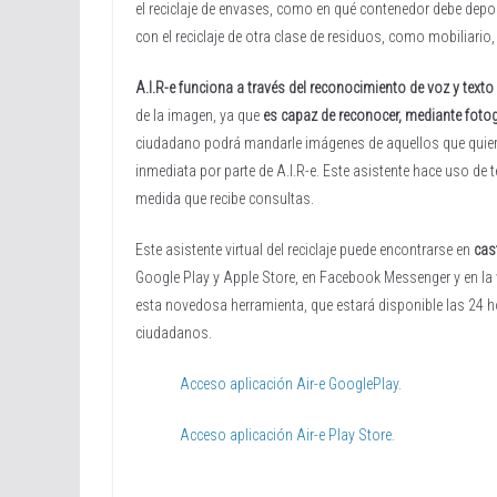
el reciclaje de envases, como en qué contenedor debe depo
con el reciclaje de otra clase de residuos, como mobiliario, 
A.I.R-e funciona a través del reconocimiento de voz y texto
de la imagen, ya que
es capaz de reconocer, mediante fotog
ciudadano podrá mandarle imágenes de aquellos que quiera 
inmediata por parte de A.I.R-e. Este asistente hace uso de 
medida que recibe consultas.
Este asistente virtual del reciclaje puede encontrarse en
cas
Google Play y Apple Store, en Facebook Messenger y en la
esta novedosa herramienta, que estará disponible las 24 hor
ciudadanos.
Acceso aplicación Air-e GooglePlay.
Acceso aplicación Air-e Play Store.