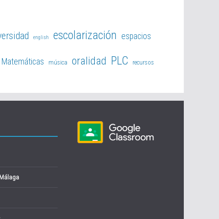
escolarización
versidad
espacios
english
PLC
oralidad
Matemáticas
música
recursos
 Málaga
s