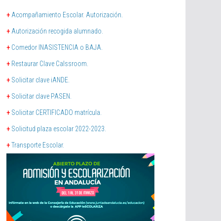
+
Acompañamiento Escolar. Autorización.
+
Autorización recogida alumnado.
+
Comedor INASISTENCIA o BAJA.
+
Restaurar Clave Calssroom.
+
Solicitar clave iANDE.
+
Solicitar clave PASEN.
+
Solicitar CERTIFICADO matrícula.
+
Solicitud plaza escolar 2022-2023.
+
Transporte Escolar.