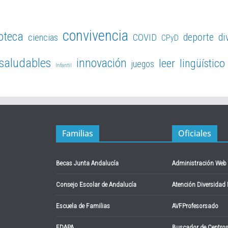
convivencia
ioteca
deporte
di
ciencias
COVID
CPyD
 saludables
innovación
leer
lingüístico
juegos
Infantil
Familias
Oficiales
Becas Junta Andalucía
Administración Web
Consejo Escolar de Andalucía
Atención Diversidad
Escuela de Familias
AVFProfesorsado
FDAPA
Buscador de Centro