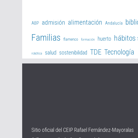
bibl
alimentación
admisión
ABP
Andalucía
Familias
hábitos
huerto
flamenco
formación
TDE
Tecnología
salud
sostenibilidad
robótica
Sitio oficial del CEIP Rafael Fernández-Mayoralas