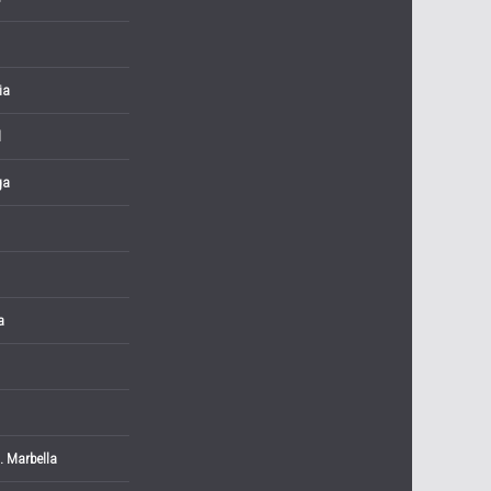
ia
l
ga
a
. Marbella