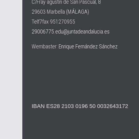
C/Fray agustín de San Pascual, 8
29603 Marbella (MÁLAGA)
Telf7fax 951270955
29006775.edu@juntadeandalucia.es
Wembaster:
Enrique Fernández Sánchez
IBAN ES28 2103 0196 50 0032643172