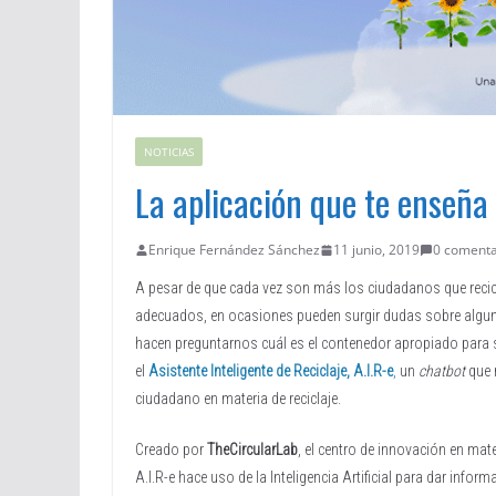
NOTICIAS
La aplicación que te enseña 
Enrique Fernández Sánchez
11 junio, 2019
0 comenta
A pesar de que cada vez son más los ciudadanos que recic
adecuados, en ocasiones pueden surgir dudas sobre alguno
hacen preguntarnos cuál es el contenedor apropiado para 
el
Asistente Inteligente de Reciclaje, A.I.R-e
,
un
chatbot
que 
ciudadano en materia de reciclaje.
Creado por
TheCircularLab
, el centro de innovación en mat
A.I.R-e hace uso de la Inteligencia Artificial para dar infor