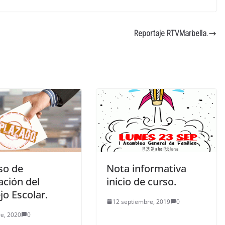
Reportaje RTVMarbella.
so de
Nota informativa
ación del
inicio de curso.
o Escolar.
12 septiembre, 2019
0
re, 2020
0