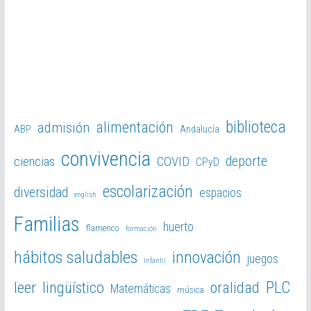
biblioteca
alimentación
admisión
ABP
Andalucía
convivencia
deporte
ciencias
COVID
CPyD
escolarización
diversidad
espacios
english
Familias
huerto
flamenco
formación
hábitos saludables
innovación
juegos
Infantil
PLC
leer
lingüístico
oralidad
Matemáticas
música