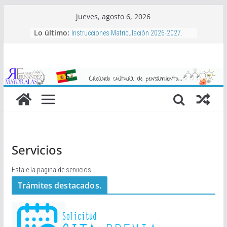
Saltar
jueves, agosto 6, 2026
al
Lo último:
Instrucciones Matriculación 2026-2027.
contenido
Aula Matinal, Comedor, actividades
complementarias y bonificaciones.
Libros de texto 2026-2027
Proyecto de Club de Baloncesto Mayoralas
2026-2027
Actividades extraescolares 2026-2027
Servicios
Esta e la pagina de servicios
Trámites destacados.