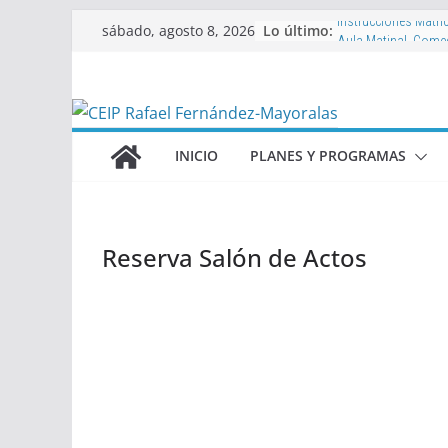
Saltar
Lo último:
sábado, agosto 8, 2026
Instrucciones Matri
al
Aula Matinal, Comed
complementarias y 
contenido
Libros de texto 202
Proyecto de Club d
2026-2027
Actividades extrae
INICIO
PLANES Y PROGRAMAS
Reserva Salón de Actos