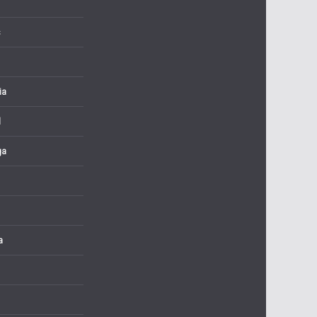
s
ia
l
ga
a