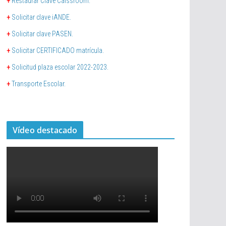
+
Restaurar Clave Calssroom.
+
Solicitar clave iANDE.
+
Solicitar clave PASEN.
+
Solicitar CERTIFICADO matrícula.
+
Solicitud plaza escolar 2022-2023.
+
Transporte Escolar.
Vídeo destacado