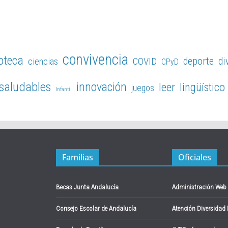
convivencia
ioteca
deporte
di
ciencias
COVID
CPyD
 saludables
innovación
leer
lingüístico
juegos
Infantil
Familias
Oficiales
Becas Junta Andalucía
Administración Web
Consejo Escolar de Andalucía
Atención Diversidad