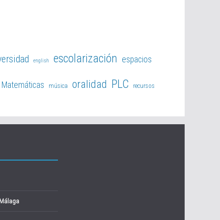
escolarización
versidad
espacios
english
PLC
oralidad
Matemáticas
música
recursos
 Málaga