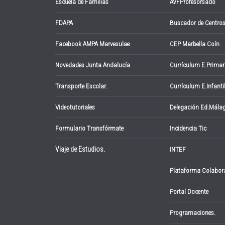
Escuela de Familias
AVFProfesorsado
FDAPA
Buscador de Centro
Facebook AMPA Marvesulae
CEP Marbella Coín
Novedades Junta Andalucía
Currículum E.Primar
Transporte Escolar.
Currículum E.Infanti
Videotutoriales
Delegación Ed.Mála
Formulario Transfórmate
Incidencia Tic
Viaje de Estudios.
INTEF
Plataforma Colabor
Portal Docente
Programaciones.