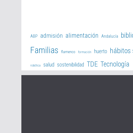
bibl
alimentación
admisión
ABP
Andalucía
Familias
hábitos
huerto
flamenco
formación
TDE
Tecnología
salud
sostenibilidad
robótica