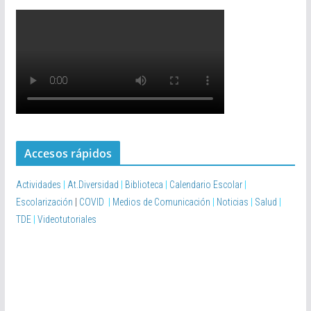
Accesos rápidos
Actividades
|
At.Diversidad
|
Biblioteca
|
Calendario Escolar
|
Escolarización
|
COVID
|
Medios de Comunicación
|
Noticias
|
Salud
|
TDE
|
Videotutoriales