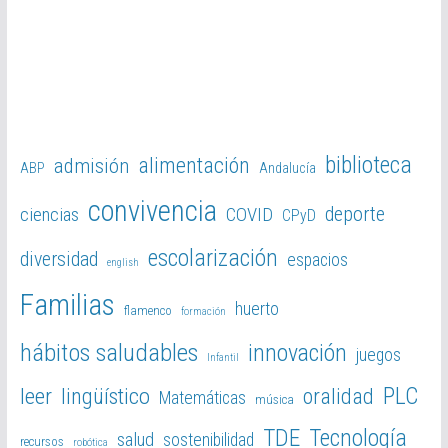
biblioteca
alimentación
admisión
ABP
Andalucía
convivencia
deporte
ciencias
COVID
CPyD
escolarización
diversidad
espacios
english
Familias
huerto
flamenco
formación
hábitos saludables
innovación
juegos
Infantil
PLC
leer
lingüístico
oralidad
Matemáticas
música
TDE
Tecnología
salud
sostenibilidad
recursos
robótica