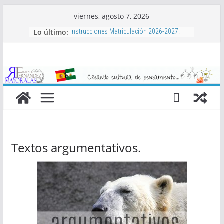
Saltar
viernes, agosto 7, 2026
al
Lo último:
Instrucciones Matriculación 2026-2027.
contenido
Aula Matinal, Comedor, actividades
complementarias y bonificaciones.
Libros de texto 2026-2027
Proyecto de Club de Baloncesto Mayoralas
2026-2027
Actividades extraescolares 2026-2027
Textos argumentativos.