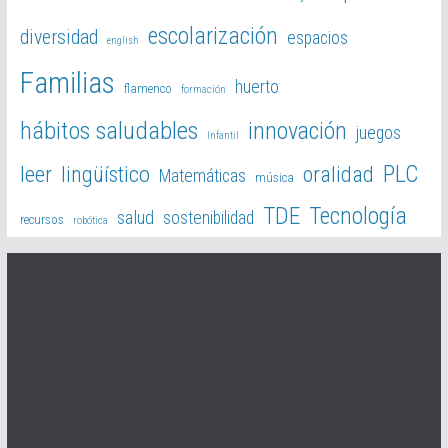
escolarización
diversidad
espacios
english
Familias
huerto
flamenco
formación
hábitos saludables
innovación
juegos
Infantil
PLC
leer
lingüístico
oralidad
Matemáticas
música
TDE
Tecnología
salud
sostenibilidad
recursos
robótica