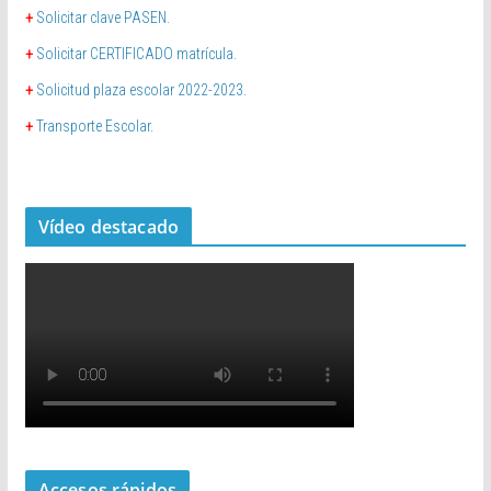
+
Solicitar clave PASEN.
+
Solicitar CERTIFICADO matrícula.
+
Solicitud plaza escolar 2022-2023.
+
Transporte Escolar.
Vídeo destacado
Accesos rápidos