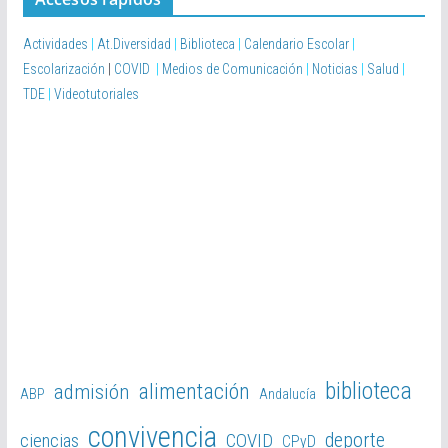
Actividades
|
At.Diversidad
|
Biblioteca
|
Calendario Escolar
|
Escolarización
|
COVID
|
Medios de Comunicación
|
Noticias
|
Salud
|
TDE
|
Videotutoriales
biblioteca
alimentación
admisión
ABP
Andalucía
convivencia
deporte
ciencias
COVID
CPyD